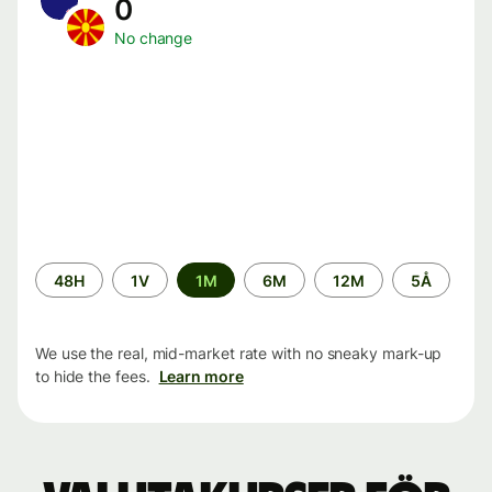
0
No change
Time
48H
1V
1M
6M
12M
5Å
period
We use the real, mid-market rate with no sneaky mark-up
to hide the fees.
Learn more