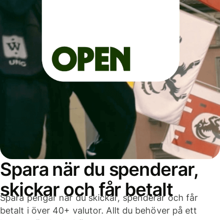
Spara när du spenderar,
skickar och får betalt
Spara pengar när du skickar, spenderar och får
betalt i över 40+ valutor. Allt du behöver på ett