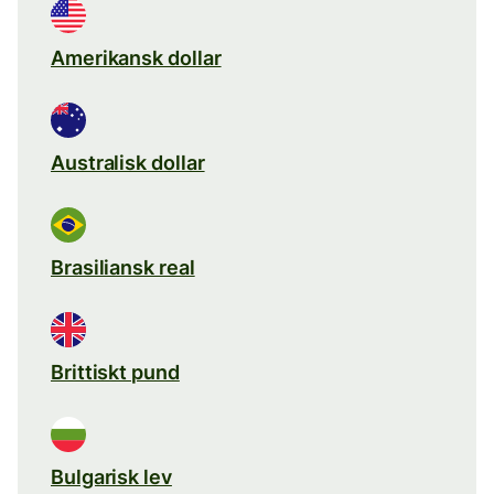
Amerikansk dollar
Australisk dollar
Brasiliansk real
Brittiskt pund
Bulgarisk lev