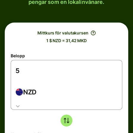
pengar som en lokalinvånare.
Mittkurs för valutakursen
1 $ NZD = 31,42 MKD
Belopp
NZD