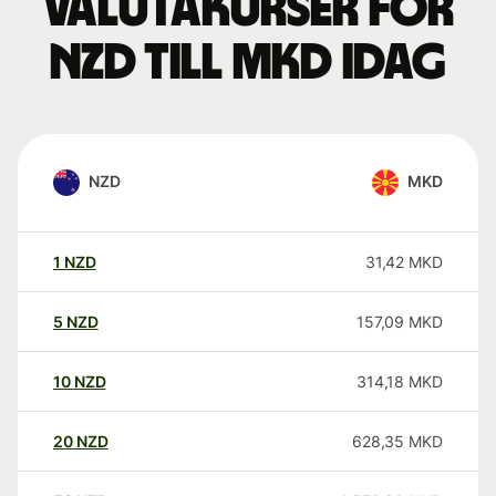
Valutakurser för
NZD till MKD idag
NZD
MKD
1
NZD
31,42
MKD
5
NZD
157,09
MKD
10
NZD
314,18
MKD
20
NZD
628,35
MKD