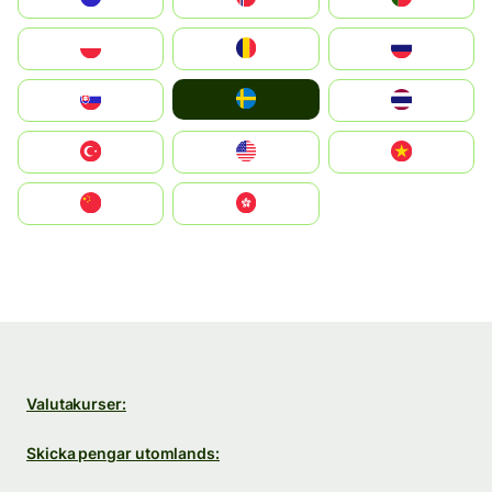
Polska
România
Россия
Ruoŧŧa
Slovensko
ไทย
Türkiye
United States
Vietnam
中国
中國香港特別行政區
Valutakurser:
Skicka pengar utomlands: