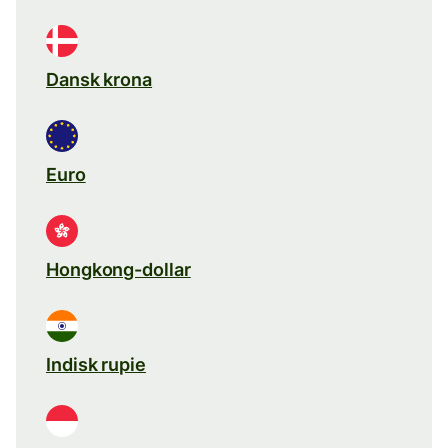
Dansk krona
Euro
Hongkong-dollar
Indisk rupie