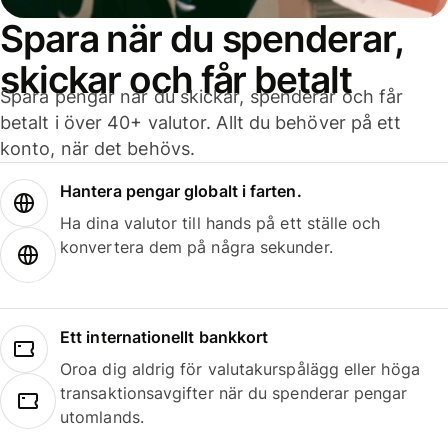
Spara när du spenderar,
skickar och får betalt
Spara pengar när du skickar, spenderar och får
betalt i över 40+ valutor. Allt du behöver på ett
konto, när det behövs.
Hantera pengar globalt i farten.
Ha dina valutor till hands på ett ställe och
konvertera dem på några sekunder.
Ett internationellt bankkort
Oroa dig aldrig för valutakurspålägg eller höga
transaktionsavgifter när du spenderar pengar
utomlands.