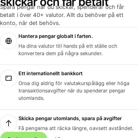
skickar och får betalt
Spara pengar när du skickar, spenderar och får
betalt i över 40+ valutor. Allt du behöver på ett
konto, när det behövs.
Hantera pengar globalt i farten.
Ha dina valutor till hands på ett ställe och
konvertera dem på några sekunder.
Ett internationellt bankkort
Oroa dig aldrig för valutakurspålägg eller höga
transaktionsavgifter när du spenderar pengar
utomlands.
Skicka pengar utomlands, spara på avgifter
Få pengarna att räcka längre, oavsett avståndet.