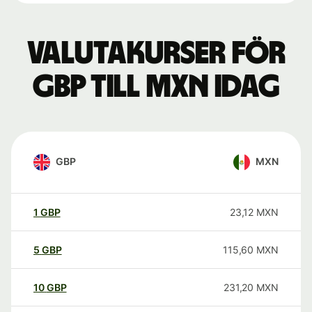
Valutakurser för
GBP till MXN idag
GBP
MXN
1
GBP
23,12
MXN
5
GBP
115,60
MXN
10
GBP
231,20
MXN