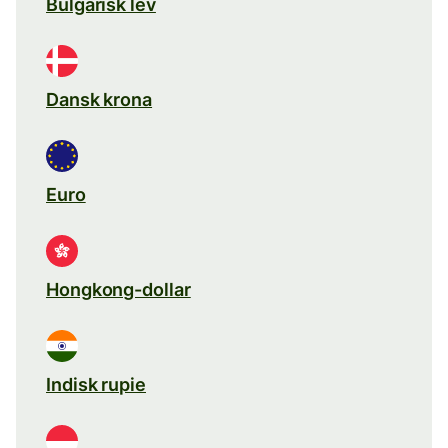
Bulgarisk lev
Dansk krona
Euro
Hongkong-dollar
Indisk rupie