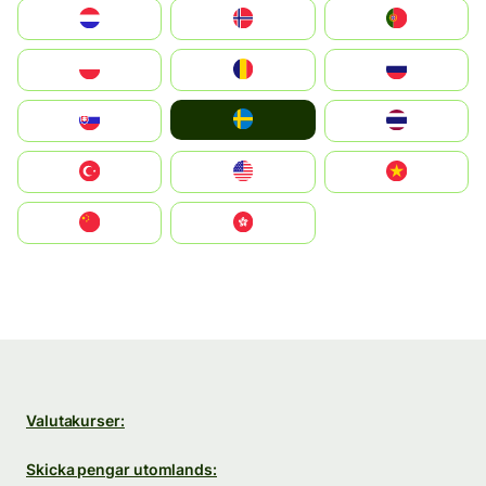
Nederland
Norge
Portugal
Polska
România
Россия
Ruoŧŧa
Slovensko
ไทย
Türkiye
United States
Vietnam
中国
中國香港特別行政區
Valutakurser:
Skicka pengar utomlands: