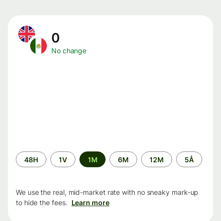
0
No change
Time
48H
1V
1M
6M
12M
5Å
period
We use the real, mid-market rate with no sneaky mark-up
to hide the fees.
Learn more