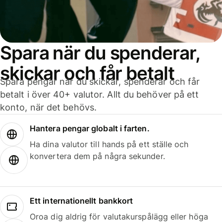
Spara när du spenderar,
skickar och får betalt
Spara pengar när du skickar, spenderar och får
betalt i över 40+ valutor. Allt du behöver på ett
konto, när det behövs.
Hantera pengar globalt i farten.
Ha dina valutor till hands på ett ställe och
konvertera dem på några sekunder.
Ett internationellt bankkort
Oroa dig aldrig för valutakurspålägg eller höga