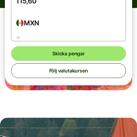
MXN
Skicka pengar
Följ valutakursen