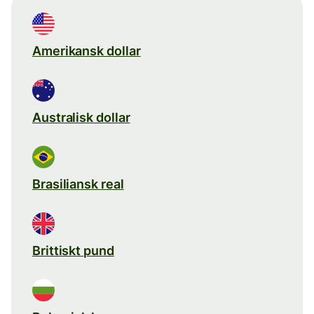
Amerikansk dollar
Australisk dollar
Brasiliansk real
Brittiskt pund