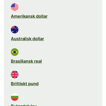
Amerikansk dollar
Australisk dollar
Brasiliansk real
Brittiskt pund