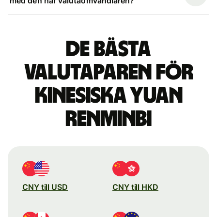
med den här valutaomvandlaren?
De bästa
valutaparen för
kinesiska yuan
renminbi
CNY till USD
CNY till HKD