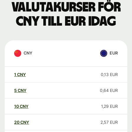
Valutakurser för
CNY till EUR idag
CNY
EUR
1
CNY
0,13
EUR
5
CNY
0,64
EUR
10
CNY
1,29
EUR
20
CNY
2,57
EUR