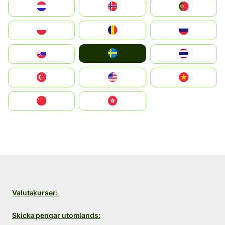
Nederland
Norge
Portugal
Polska
România
Россия
Ruoŧŧa
Slovensko
ไทย
Türkiye
United States
Vietnam
中国
中國香港特別行政區
Valutakurser:
Skicka pengar utomlands: