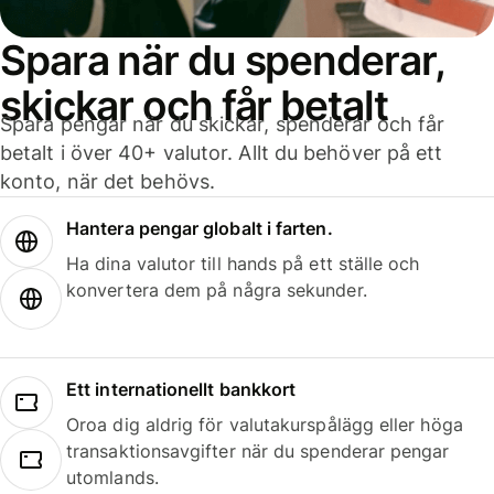
Spara när du spenderar,
skickar och får betalt
Spara pengar när du skickar, spenderar och får
betalt i över 40+ valutor. Allt du behöver på ett
konto, när det behövs.
Hantera pengar globalt i farten.
Ha dina valutor till hands på ett ställe och
konvertera dem på några sekunder.
Ett internationellt bankkort
Oroa dig aldrig för valutakurspålägg eller höga
transaktionsavgifter när du spenderar pengar
utomlands.