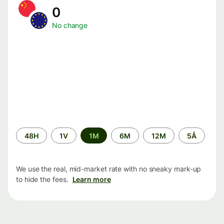
0
No change
Time
48H
1V
1M
6M
12M
5Å
period
We use the real, mid-market rate with no sneaky mark-up
to hide the fees.
Learn more