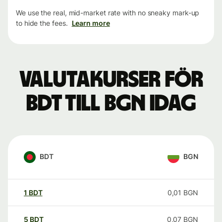
We use the real, mid-market rate with no sneaky mark-up
to hide the fees.
Learn more
Valutakurser för
BDT till BGN idag
BDT
BGN
1
BDT
0,01
BGN
5
BDT
0,07
BGN