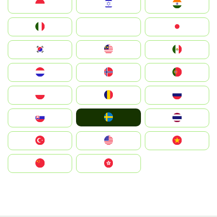
Indonesia
Israel
India
Italia
JA
Japan
South Korea
Malay
Mexico
Nederland
Norge
Portugal
Polska
România
Россия
Ruoŧŧa
Slovensko
ไทย
Türkiye
United States
Vietnam
中国
中國香港特別行政區