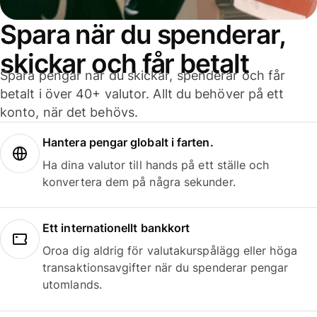
Spara när du spenderar,
skickar och får betalt
Spara pengar när du skickar, spenderar och får
betalt i över 40+ valutor. Allt du behöver på ett
konto, när det behövs.
Hantera pengar globalt i farten.
Ha dina valutor till hands på ett ställe och
konvertera dem på några sekunder.
Ett internationellt bankkort
Oroa dig aldrig för valutakurspålägg eller höga
transaktionsavgifter när du spenderar pengar
utomlands.