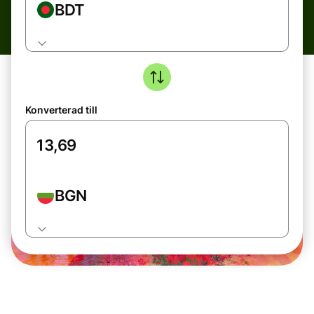
BDT
Konverterad till
BGN