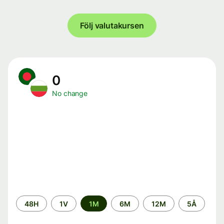
Följ valutakursen
0
No change
Time
48H
1V
1M
6M
12M
5Å
period