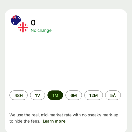
0
No change
Time
48H
1V
1M
6M
12M
5Å
period
We use the real, mid-market rate with no sneaky mark-up
to hide the fees.
Learn more