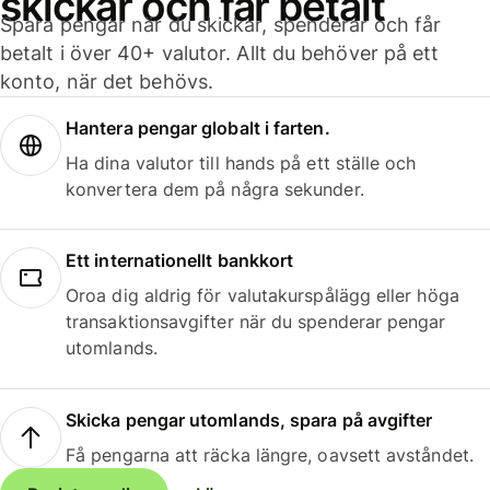
skickar och får betalt
Spara pengar när du skickar, spenderar och får
betalt i över 40+ valutor. Allt du behöver på ett
konto, när det behövs.
Hantera pengar globalt i farten.
Ha dina valutor till hands på ett ställe och
konvertera dem på några sekunder.
Ett internationellt bankkort
Oroa dig aldrig för valutakurspålägg eller höga
transaktionsavgifter när du spenderar pengar
utomlands.
Skicka pengar utomlands, spara på avgifter
Få pengarna att räcka längre, oavsett avståndet.