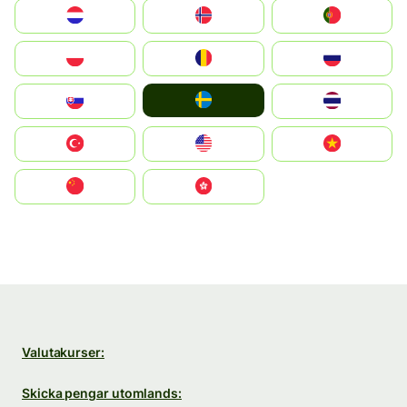
Nederland
Norge
Portugal
Polska
România
Россия
Ruoŧŧa
Slovensko
ไทย
Türkiye
United States
Vietnam
中国
中國香港特別行政區
Valutakurser:
Skicka pengar utomlands: