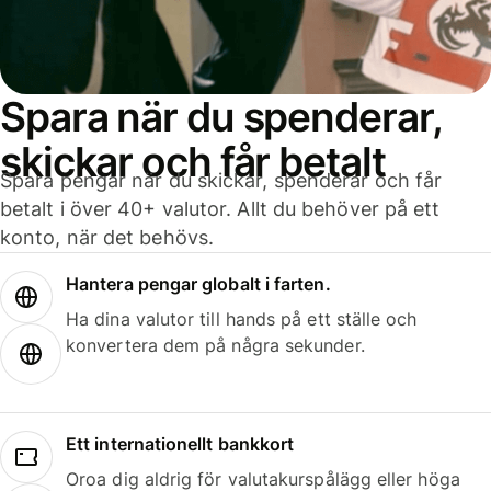
Spara när du spenderar,
skickar och får betalt
Spara pengar när du skickar, spenderar och får
betalt i över 40+ valutor. Allt du behöver på ett
konto, när det behövs.
Hantera pengar globalt i farten.
Ha dina valutor till hands på ett ställe och
konvertera dem på några sekunder.
Ett internationellt bankkort
Oroa dig aldrig för valutakurspålägg eller höga