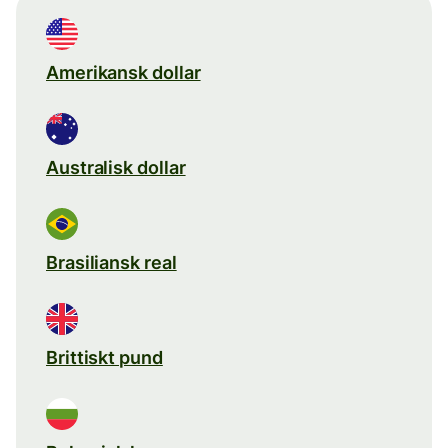
Amerikansk dollar
Australisk dollar
Brasiliansk real
Brittiskt pund