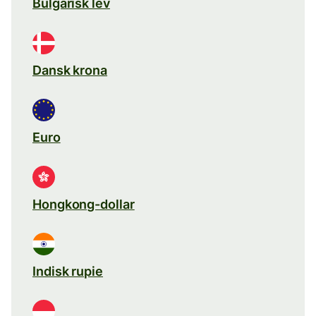
Bulgarisk lev
Dansk krona
Euro
Hongkong-dollar
Indisk rupie