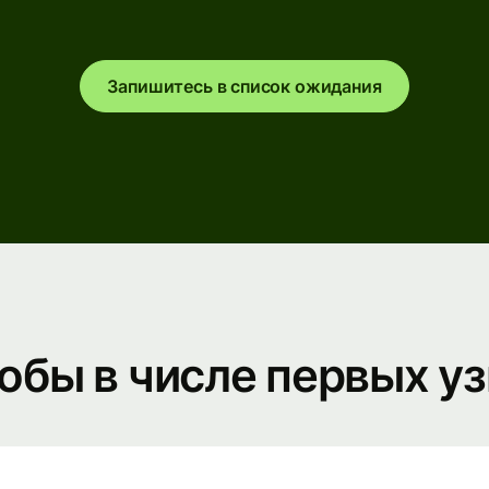
Банки и
финансовые
Запишитесь в список ожидания
учреждения
Образовательные
е
платформы
ое
е
Торговые
а
площадки
Управление
расходами
Туристические
обы в числе первых уз
платформы
Платформы
для
управления