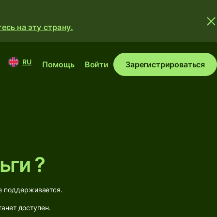
сь на эту страну.
RU
Помощь
Войти
Зарегистрироваться
ьги ?
не поддерживается.
танет доступен.