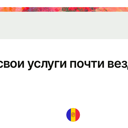
персоналом
События
Зарегистрируйтесь
на Wise Connect
вои услуги почти вез
Разработчики
Изучите
документацию
API