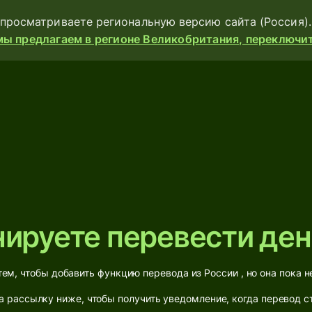
просматриваете региональную версию сайта (Россия).
мы предлагаем в регионе Великобритания, переключите
Продукты
е
Отправить
Получайте
Выпускайте
карты
ируете перевести ден
Мультивалютные
счета
ем, чтобы добавить функцию перевода из России , но она пока 
Отрасли
 рассылку ниже, чтобы получить уведомление, когда перевод с