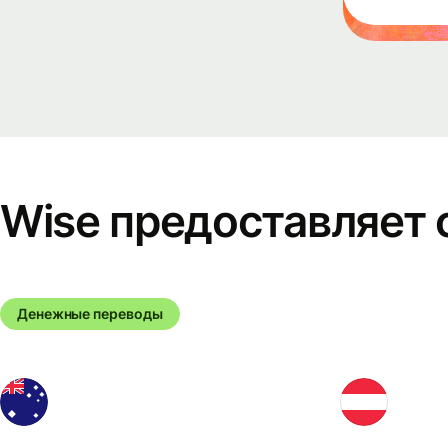
Связаться
с отделом
продаж
Цены
Бизнес-
Wise предоставляет с
тарифы
Денежные переводы