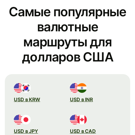
Самые популярные
валютные
маршруты для
долларов США
USD в KRW
USD в INR
USD в JPY
USD в CAD