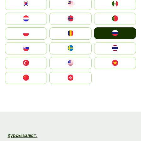
South Korea
Malay
Mexico
Nederland
Norge
Portugal
Россия
Polska
România
Slovensko
Ruoŧŧa
ไทย
Türkiye
United States
Vietnam
中国
中國香港特別行政區
Курсы валют: