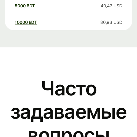
5000
BDT
40,47
USD
10000
BDT
80,93
USD
Часто
задаваемые
вопросы