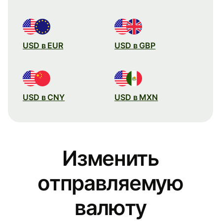
USD в EUR
USD в GBP
USD в CNY
USD в MXN
Изменить
отправляемую
валюту