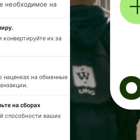
се необходимое на
миру.
 конвертируйте их за
 о наценках на обменные
ранзакции.
мьте на сборах
й способности ваших