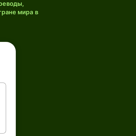
реводы,
тране мира в