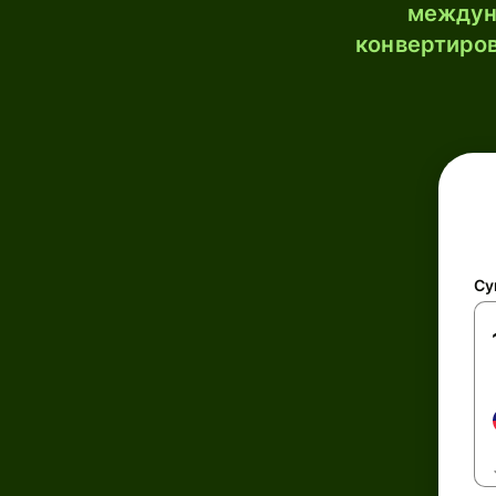
междун
конвертиров
Су