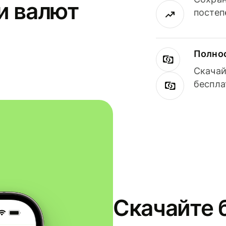
и валют
постеп
Полнос
Скачай
беспла
Скачайте 