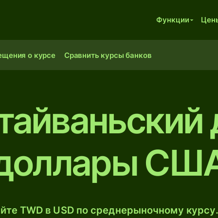
Функции
Цен
ещения о курсе
Сравнить курсы банков
 тайваньский 
доллары СШ
йте TWD в USD по среднерыночному курсу.