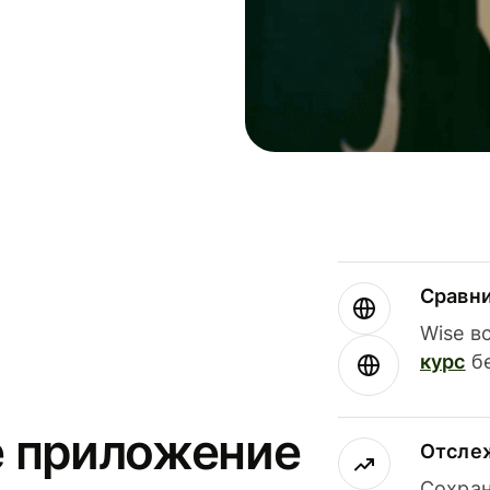
Сравн
Wise в
курс
бе
е приложение
Отсле
Сохран