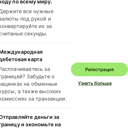
ходу по всему миру.
Держите все нужные
валюты под рукой и
конвертируйте их за
считаные секунды.
Международная
дебетовая карта
Расплачиваетесь за
Регистрация
границей? Забудьте о
Узнать больше
наценках на обменные
курсы, а также высоких
комиссиях за транзакции.
Отправляйте деньги за
границу и экономьте на