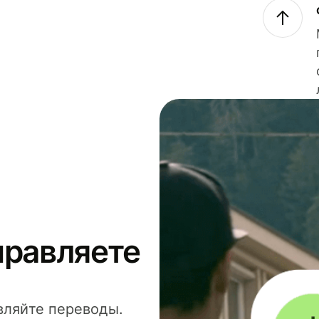
правляете
вляйте переводы.