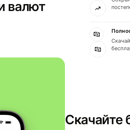
и валют
постеп
Полнос
Скачай
беспла
Скачайте 