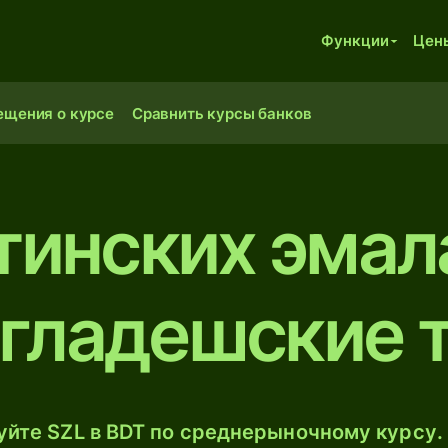
Функции
Цен
ещения о курсе
Сравнить курсы банков
тинских эмал
гладешские 
йте SZL в BDT по среднерыночному курсу. 