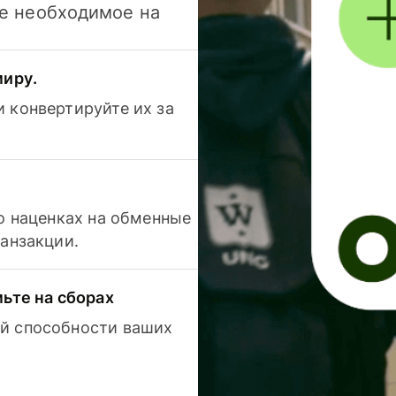
се необходимое на
миру.
 конвертируйте их за
 о наценках на обменные
ранзакции.
мьте на сборах
й способности ваших