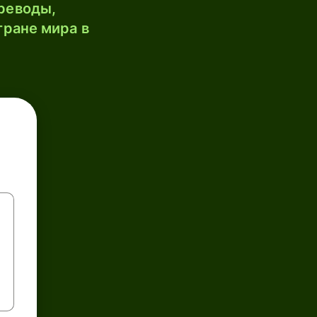
реводы,
тране мира в