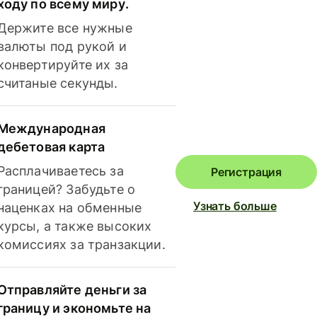
ходу по всему миру.
Держите все нужные
валюты под рукой и
конвертируйте их за
считаные секунды.
Международная
дебетовая карта
Расплачиваетесь за
Регистрация
границей? Забудьте о
Узнать больше
наценках на обменные
курсы, а также высоких
комиссиях за транзакции.
Отправляйте деньги за
границу и экономьте на