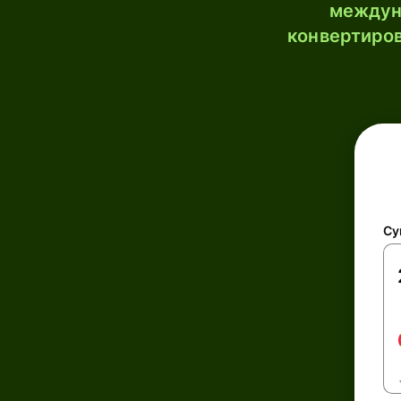
междун
конвертиров
Су