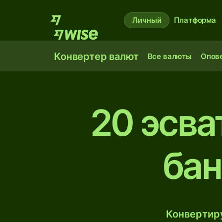
Личный
Платформа
Конвертер валют
Все валюты
Опов
20 эсва
бан
Конвертиру