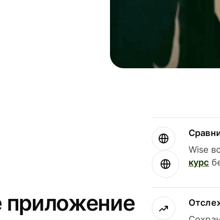
Сравн
Wise в
курс
бе
е приложение
Отсле
Сохран