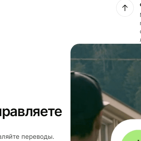
правляете
вляйте переводы.