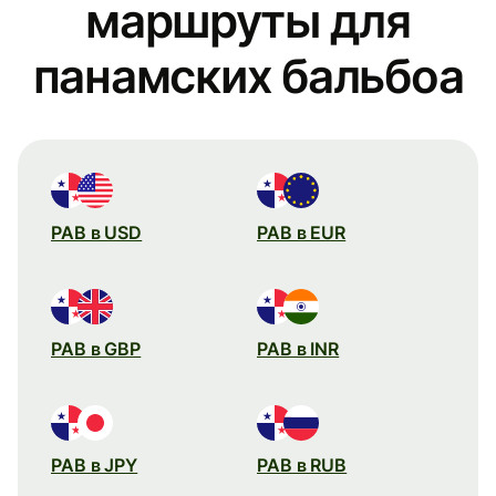
маршруты для
панамских бальбоа
PAB в USD
PAB в EUR
PAB в GBP
PAB в INR
PAB в JPY
PAB в RUB