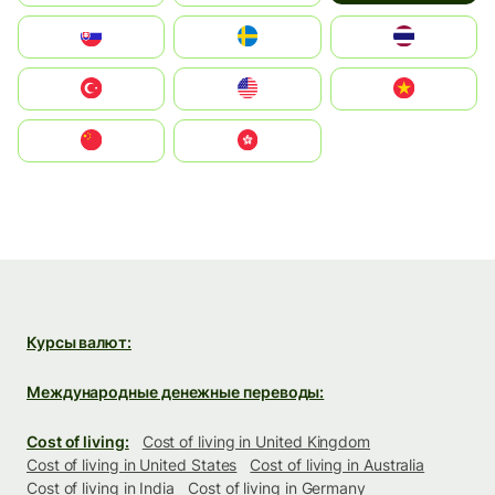
Slovensko
Ruoŧŧa
ไทย
Türkiye
United States
Vietnam
中国
中國香港特別行政區
Курсы валют:
Международные денежные переводы:
Cost of living:
Cost of living in United Kingdom
Cost of living in United States
Cost of living in Australia
Cost of living in India
Cost of living in Germany