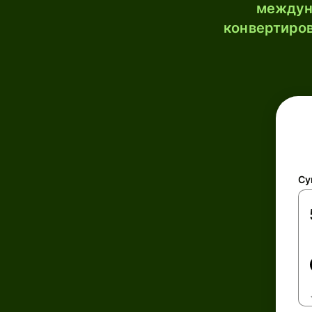
междун
конвертиров
Су