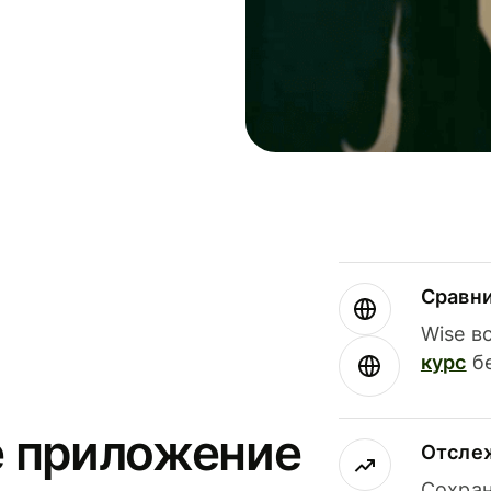
Сравн
Wise в
курс
бе
е приложение
Отсле
Сохран