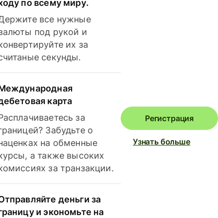
ходу по всему миру.
Держите все нужные
валюты под рукой и
конвертируйте их за
считаные секунды.
Международная
дебетовая карта
Расплачиваетесь за
Регистрация
границей? Забудьте о
Узнать больше
наценках на обменные
курсы, а также высоких
комиссиях за транзакции.
Отправляйте деньги за
границу и экономьте на