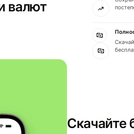
и валют
постеп
Полнос
Скачай
беспла
Скачайте 