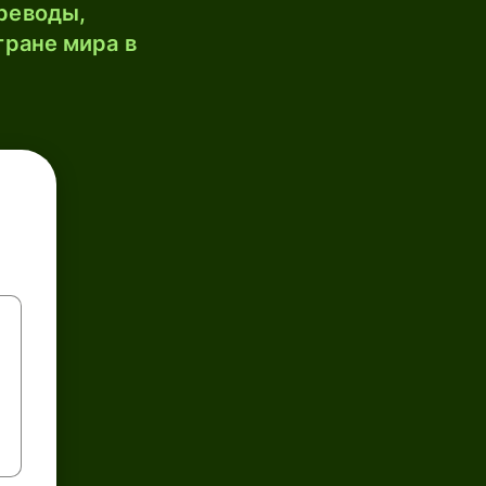
реводы,
тране мира в