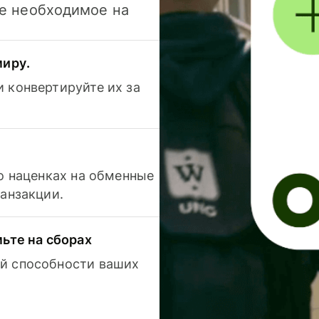
се необходимое на
миру.
 конвертируйте их за
 о наценках на обменные
ранзакции.
мьте на сборах
й способности ваших