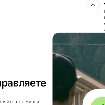
правляете
вляйте переводы.