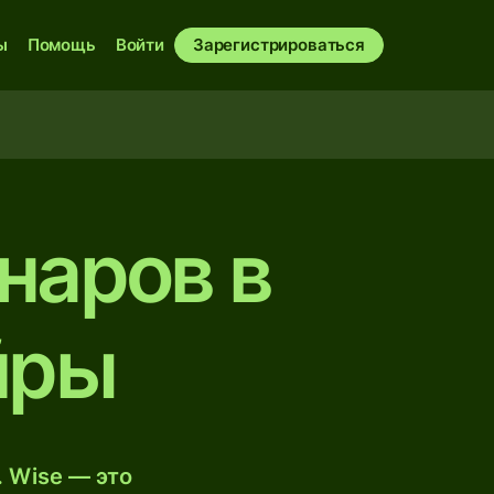
ы
Помощь
Войти
Зарегистрироваться
наров в
йры
 Wise — это