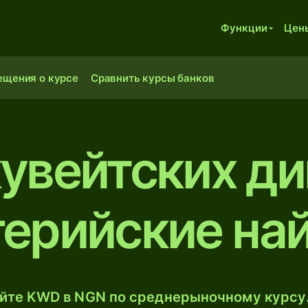
Функции
Цен
ещения о курсе
Сравнить курсы банков
кувейтских ди
герийские на
йте KWD в NGN по среднерыночному курсу.