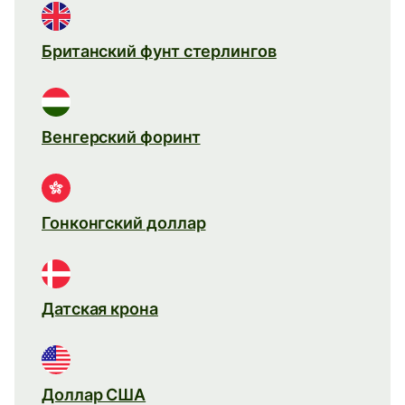
Британский фунт стерлингов
Венгерский форинт
Гонконгский доллар
Датская крона
Доллар США