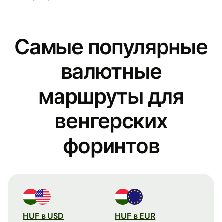
Самые популярные
валютные
маршруты для
венгерских
форинтов
HUF в USD
HUF в EUR