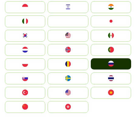
Indonesia
Israel
India
Italia
JA
Japan
South Korea
Malay
Mexico
Nederland
Norge
Portugal
Россия
Polska
România
Slovensko
Ruoŧŧa
ไทย
Türkiye
United States
Vietnam
中国
中國香港特別行政區