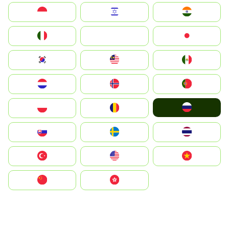
Indonesia
Israel
India
Italia
JA
Japan
South Korea
Malay
Mexico
Nederland
Norge
Portugal
Россия
Polska
România
Slovensko
Ruoŧŧa
ไทย
Türkiye
United States
Vietnam
中国
中國香港特別行政區