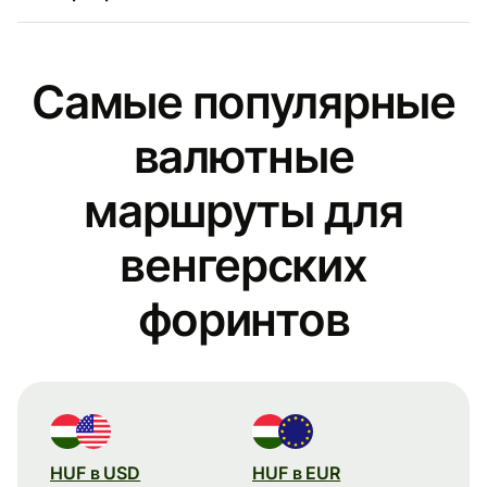
Самые популярные
валютные
маршруты для
венгерских
форинтов
HUF в USD
HUF в EUR