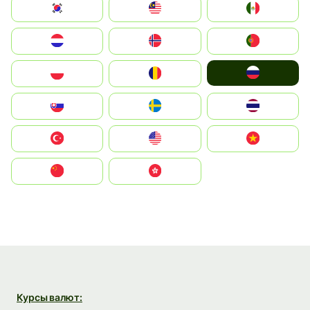
South Korea
Malay
Mexico
Nederland
Norge
Portugal
Россия
Polska
România
Slovensko
Ruoŧŧa
ไทย
Türkiye
United States
Vietnam
中国
中國香港特別行政區
Курсы валют: