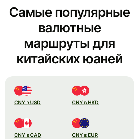
Самые популярные
валютные
маршруты для
китайских юаней
CNY в USD
CNY в HKD
CNY в CAD
CNY в EUR