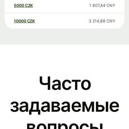
5000
CZK
1 607,44
CNY
10000
CZK
3 214,88
CNY
Часто
задаваемые
вопросы