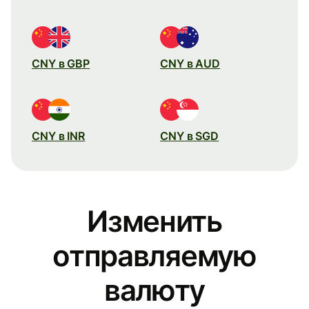
CNY в GBP
CNY в AUD
CNY в INR
CNY в SGD
Изменить
отправляемую
валюту