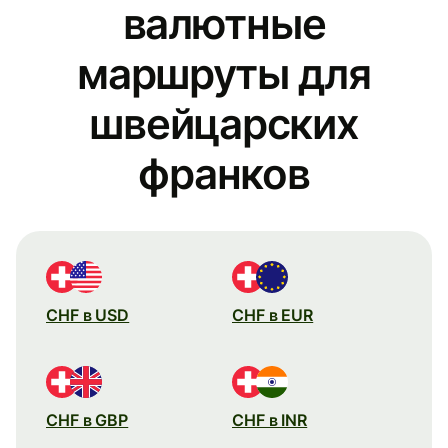
валютные
маршруты для
швейцарских
франков
CHF в USD
CHF в EUR
CHF в GBP
CHF в INR