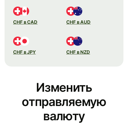
CHF в CAD
CHF в AUD
CHF в JPY
CHF в NZD
Изменить
отправляемую
валюту