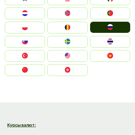
Nederland
Norge
Portugal
Россия
Polska
România
Slovensko
Ruoŧŧa
ไทย
Türkiye
United States
Vietnam
中国
中國香港特別行政區
Курсы валют: