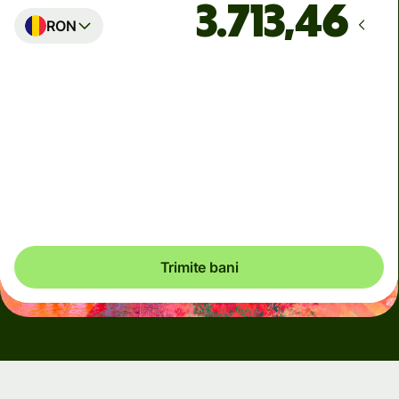
RON
Ajunge
până pe luni, 10 august
Taxe totale
201,25 PHP
Incluse în suma de PHP
Trimite bani