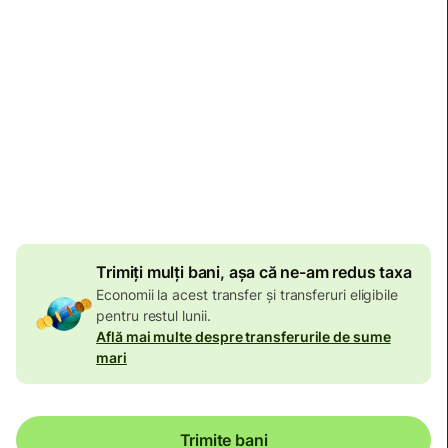
Ajunge
până pe vineri 09:00
Taxe totale
1.056,68 RON
Incluse în suma de RON
Reducere de volum de
34,89 RON
Trimiți mulți bani, așa că ne-am redus taxa
Economii la acest transfer și transferuri eligibile
pentru restul lunii.
Află mai multe despre transferurile de sume
mari
Trimite bani