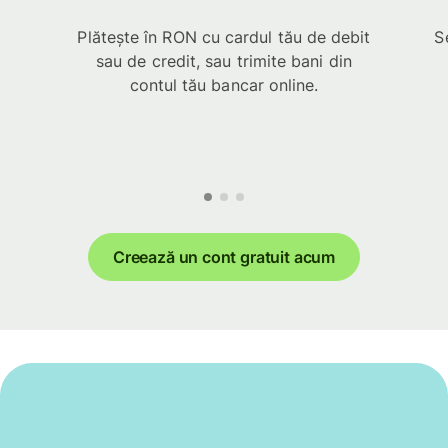
Plătește în RON cu cardul tău de debit
S
sau de credit, sau trimite bani din
contul tău bancar online.
Creează un cont gratuit acum