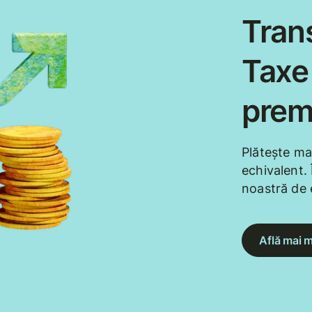
Trans
Taxe 
prem
Plătește ma
echivalent. 
noastră de 
Află mai m