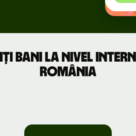
Evenimente
Înregistrează-
te pentru
Wise Connect
iți bani la nivel inter
România
Programatori
Explorează
documentația
API