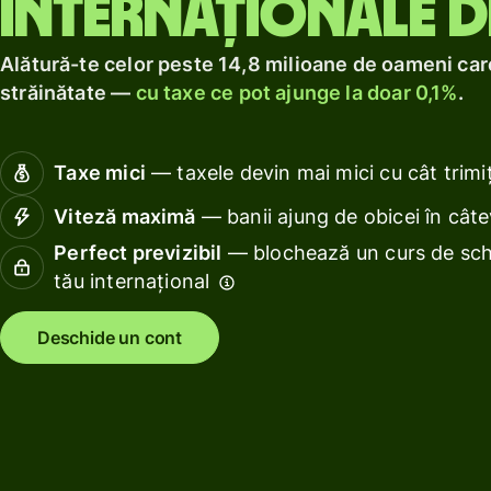
internaționale d
Obține
profitur
localnic.
Explorează
un
cu Wise
Explorează
card
Assets
Alătură-te celor peste 14,8 milioane de oameni care
de
Europe
străinătate —
cu taxe ce pot ajunge la doar 0,1%
.
debit
Gestion
Obține
finanțel
Taxe mici
— taxele devin mai mici cu cât trimiț
profituri
echipei
cu Wise
Viteză maximă
— banii ajung de obicei în cât
Conect
Assets
Perfect previzibil
— blochează un curs de sch
progra
Europe
tău internațional
de
contabil
Tarife
Deschide un cont
Resurse
Prețuri
persoane
Explorează
fizice
integrările