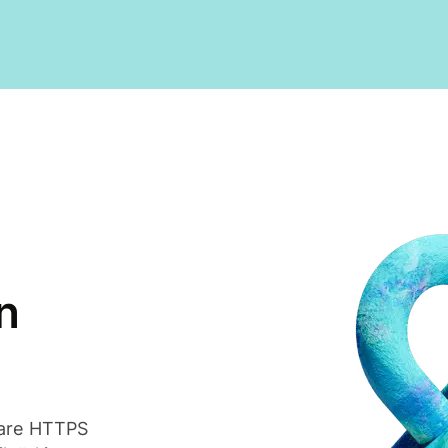
n
ptare HTTPS