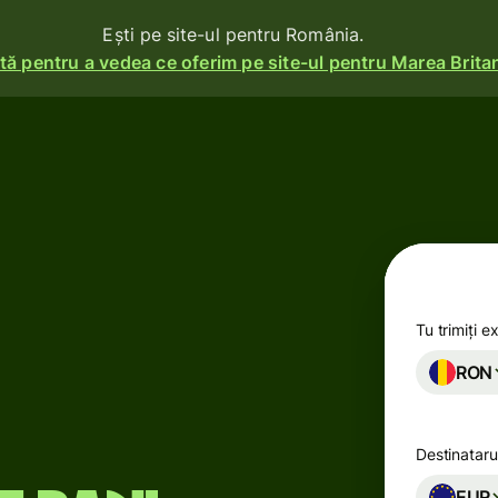
Ești pe site-ul pentru România.
ă pentru a vedea ce oferim pe site-ul pentru Marea Britan
i
Produse
Trimite
Primește
e
ma
Emite
carduri
Tu trimiți e
RON
Conturi
multi-
ile se
valutare
Destinataru
Industrii
EUR