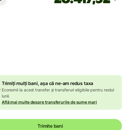
Ajunge
până pe luni
e
ON
în suma de RON
Reducere de volum de
35,58 RON
Trimiți mulți bani, așa că ne-am redus taxa
Economii la acest transfer și transferuri eligibile pentru restul
lunii.
Află mai multe despre transferurile de sume mari
Trimite bani