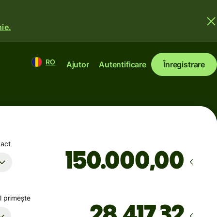
ie.
RO
Ajutor
Autentificare
Înregistrare
xact
,00
l primește