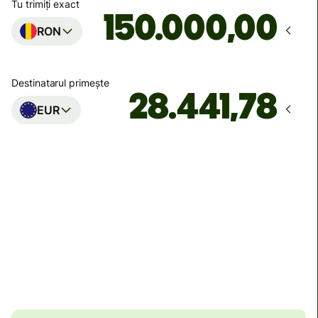
Tu trimiți exact
,00
RON
Destinatarul primește
EUR
Ajunge
Astăzi - în 5 ore
Taxe totale
1.055,86 RON
Incluse în suma de RON
Reducere de volum de
35,72 RON