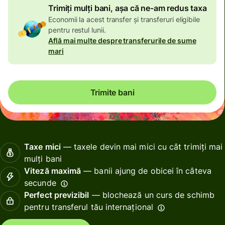
Trimiți mulți bani, așa că ne-am redus taxa
Economii la acest transfer și transferuri eligibile
pentru restul lunii.
Află mai multe despre transferurile de sume
mari
Trimite bani
Taxe mici
— taxele devin mai mici cu cât trimiți mai
mulți bani
Viteză maximă
— banii ajung de obicei în câteva
secunde
Perfect previzibil
— blochează un curs de schimb
pentru transferul tău internațional