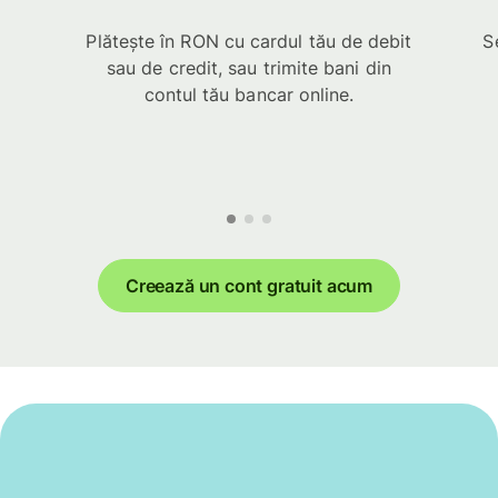
Plătește în RON cu cardul tău de debit
S
sau de credit, sau trimite bani din
contul tău bancar online.
Creează un cont gratuit acum