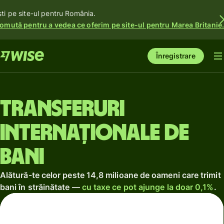
ști pe site-ul pentru România.
omută pentru a vedea ce oferim pe site-ul pentru Marea Britanie
Înregistrare
Transferuri
internaționale de
bani
Alătură-te celor peste 14,8 milioane de oameni care trimit
bani în străinătate —
cu taxe ce pot ajunge la doar 0,1%
.