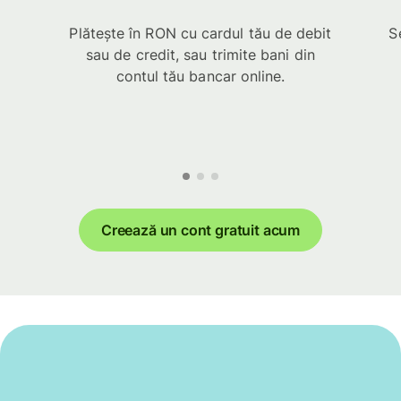
Plătește în RON cu cardul tău de debit
S
sau de credit, sau trimite bani din
contul tău bancar online.
Creează un cont gratuit acum