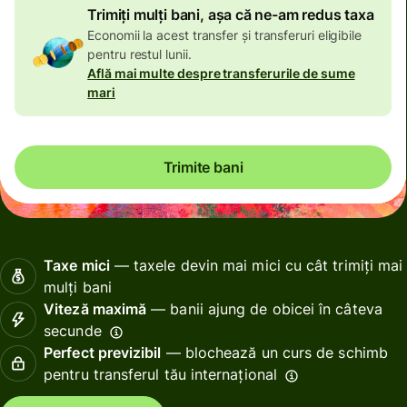
Trimiți mulți bani, așa că ne-am redus taxa
Economii la acest transfer și transferuri eligibile
pentru restul lunii.
Află mai multe despre transferurile de sume
mari
Trimite bani
Taxe mici
— taxele devin mai mici cu cât trimiți mai
mulți bani
Viteză maximă
— banii ajung de obicei în câteva
secunde
Perfect previzibil
— blochează un curs de schimb
pentru transferul tău internațional