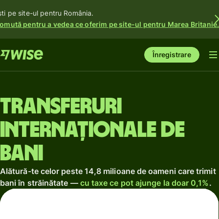
ști pe site-ul pentru România.
omută pentru a vedea ce oferim pe site-ul pentru Marea Britanie
Înregistrare
Transferuri
internaționale de
bani
Alătură-te celor peste 14,8 milioane de oameni care trimit
bani în străinătate —
cu taxe ce pot ajunge la doar 0,1%
.