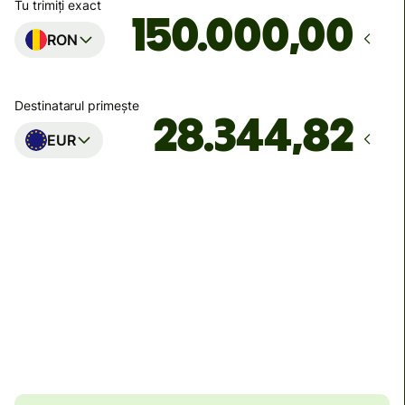
Tu trimiți exact
,00
RON
Destinatarul primește
EUR
Ajunge
Astăzi - în 3 ore
Taxe totale
1.056,63 RON
Incluse în suma de RON
Reducere de volum de
34,94 RON