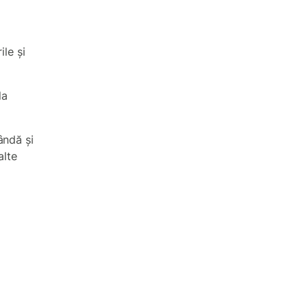
ile și
la
ândă și
alte