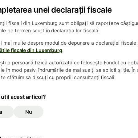
letarea unei declarații fiscale
ții fiscali din Luxemburg sunt obligați să raporteze câștigur
ile pe termen scurt în declarația lor fiscală.
iti mai multe despre modul de depunere a declarației fiscale 
tățile fiscale din Luxemburg
.
ști o persoană fizică autorizată ce folosește Fondul cu dob
le în mod pasiv, îndrumările de mai sus ți se aplică și ție. În 
 te sfătuim să discuți cu propriii consultanți fiscali.
 util acest articol?
a
Nu