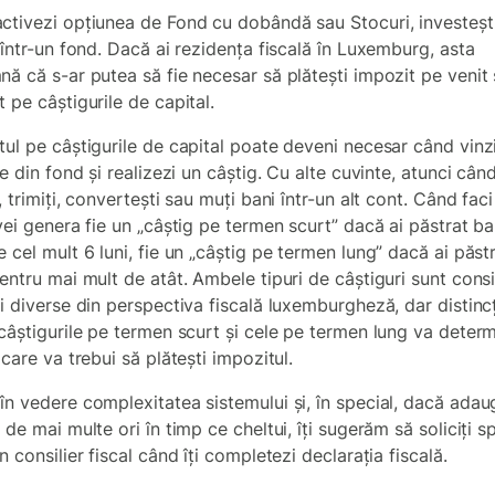
ctivezi opțiunea de Fond cu dobândă sau Stocuri, investești
 într-un fond. Dacă ai rezidența fiscală în Luxemburg, asta
nă că s-ar putea să fie necesar să plătești impozit pe venit 
t pe câștigurile de capital.
tul pe câștigurile de capital poate deveni necesar când vinz
le din fond și realizezi un câștig. Cu alte cuvinte, atunci cân
, trimiți, convertești sau muți bani într-un alt cont. Când fac
vei genera fie un „câștig pe termen scurt” dacă ai păstrat ba
 cel mult 6 luni, fie un „câștig pe termen lung” dacă ai păst
pentru mai mult de atât. Ambele tipuri de câștiguri sunt cons
ri diverse din perspectiva fiscală luxemburgheză, dar distinc
 câștigurile pe termen scurt și cele pe termen lung va deter
 care va trebui să plătești impozitul.
în vedere complexitatea sistemului și, în special, dacă adau
 de mai multe ori în timp ce cheltui, îți sugerăm să soliciți sp
n consilier fiscal când îți completezi declarația fiscală.