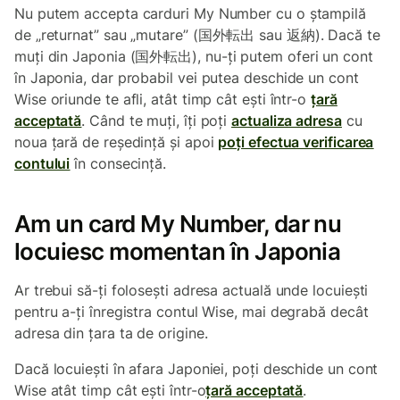
Nu putem accepta carduri My Number cu o ștampilă
de „returnat” sau „mutare” (国外転出 sau 返納). Dacă te
muți din Japonia (国外転出), nu-ți putem oferi un cont
în Japonia, dar probabil vei putea deschide un cont
Wise oriunde te afli, atât timp cât ești într-o
țară
acceptată
. Când te muți, îți poți
actualiza adresa
cu
noua țară de reședință și apoi
poți efectua verificarea
contului
în consecință.
Am un card My Number, dar nu
locuiesc momentan în Japonia
Ar trebui să-ți folosești adresa actuală unde locuiești
pentru a-ți înregistra contul Wise, mai degrabă decât
adresa din țara ta de origine.
Dacă locuiești în afara Japoniei, poți deschide un cont
Wise atât timp cât ești într-o
țară acceptată
.