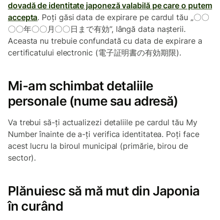
dovadă de identitate japoneză valabilă pe care o putem
accepta
. Poți găsi data de expirare pe cardul tău „〇〇
〇〇年〇〇月〇〇日まで有効”, lângă data nașterii.
Aceasta nu trebuie confundată cu data de expirare a
certificatului electronic (電子証明書の有効期限).
Mi-am schimbat detaliile
personale (nume sau adresă)
Va trebui să-ți actualizezi detaliile pe cardul tău My
Number înainte de a-ți verifica identitatea. Poți face
acest lucru la biroul municipal (primărie, birou de
sector).
Plănuiesc să mă mut din Japonia
în curând