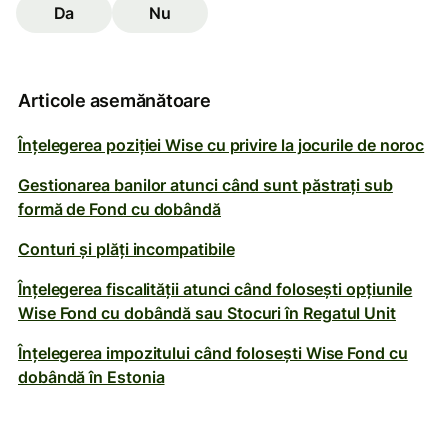
Da
Nu
Articole asemănătoare
Înțelegerea poziției Wise cu privire la jocurile de noroc
Gestionarea banilor atunci când sunt păstrați sub
formă de Fond cu dobândă
Conturi și plăți incompatibile
Înțelegerea fiscalității atunci când folosești opțiunile
Wise Fond cu dobândă sau Stocuri în Regatul Unit
Înțelegerea impozitului când folosești Wise Fond cu
dobândă în Estonia