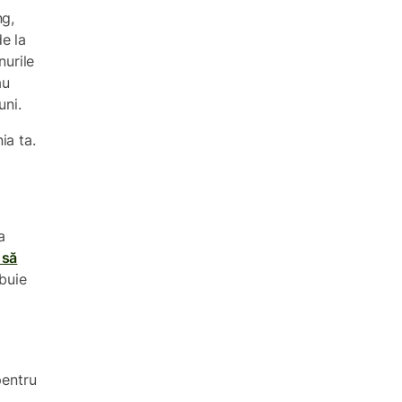
ng,
e la
nurile
au
uni.
a ta.
a
 să
ebuie
pentru