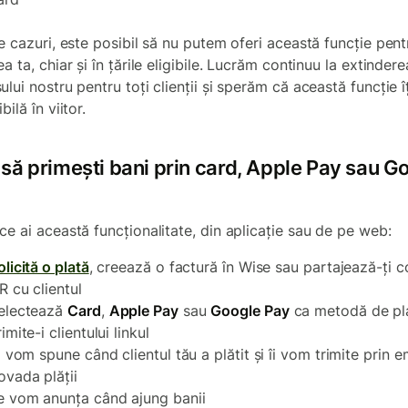
le cazuri, este posibil să nu putem oferi această funcție pent
a ta, chiar și în țările eligibile. Lucrăm continuu la extindere
lui nostru pentru toți clienții și sperăm că această funcție îț
bilă în viitor.
să primești bani prin card, Apple Pay sau G
ce ai această funcționalitate, din aplicație sau de pe web:
olicită o plată
, creează o factură în Wise sau partajează-ți c
R cu clientul
electează
Card
,
Apple Pay
sau
Google Pay
ca metodă de pl
rimite-i clientului linkul
ți vom spune când clientul tău a plătit și îi vom trimite prin e
ovada plății
e vom anunța când ajung banii