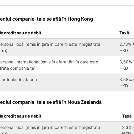
ediul companiei tale se află în Hong Kong
e credit sau de debit
Taxă
rsonal local (emis în țara în care îți este înregistrată
2,78% 
nia)
HKD
rsonal internațional (emis în afara țării în care este
3,58% 
strată compania ta)
HKD
cardurile de afaceri
3.58% 
HKD
ediul companiei tale se află în Noua Zeelandă
e credit sau de debit
Taxă
rsonal local (emis în țara în care îți este înregistrată
2,3% 
nia)
NZD