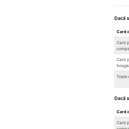
Dacă s
Card d
Card pe
compa
Card pe
înregi
Toate 
Dacă s
Card d
Card pe
compa