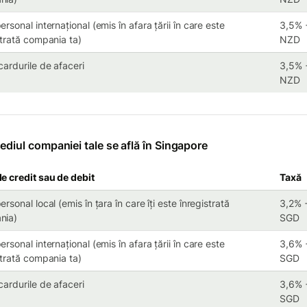
rsonal internațional (emis în afara țării în care este
3,5% 
strată compania ta)
NZD
cardurile de afaceri
3,5% 
NZD
ediul companiei tale se află în Singapore
e credit sau de debit
Taxă
rsonal local (emis în țara în care îți este înregistrată
3,2% 
nia)
SGD
rsonal internațional (emis în afara țării în care este
3,6% 
strată compania ta)
SGD
cardurile de afaceri
3,6% 
SGD