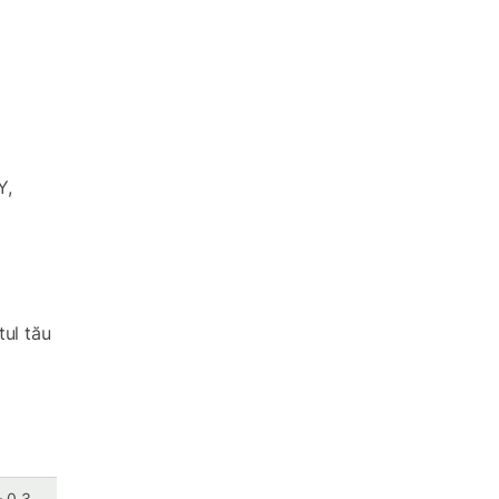
Y,
ul tău
+ 0,3