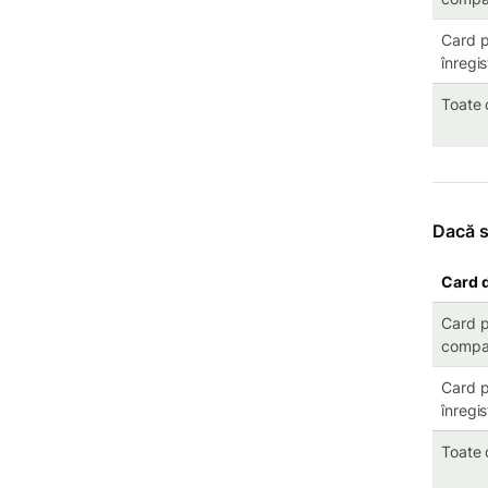
Card pe
înregi
Toate 
Dacă s
Card d
Card pe
compa
Card pe
înregi
Toate 