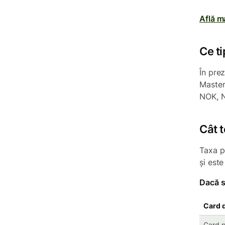
Află ma
Ce t
În prez
Master
NOK, N
Cât t
Taxa p
și est
Dacă s
Card d
Card pe