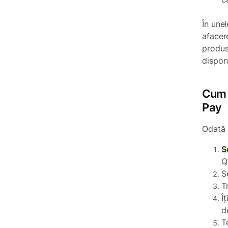
În une
afacere
produsu
disponi
Cum 
Pay
Odată 
S
Q
S
T
Î
d
T