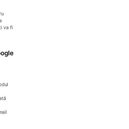
ru
a
i va fi
oogle
odul
ată
mail