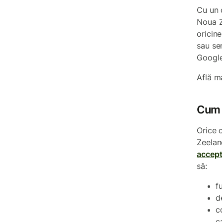
Cu un 
Noua Z
oricine
sau se
Google 
Află m
Cum s
Orice 
Zeelan
accept
să:
f
d
c
c