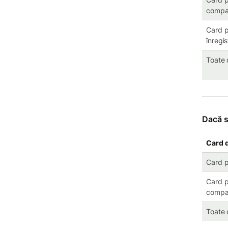
compa
Card pe
înregi
Toate 
Dacă s
Card d
Card p
Card pe
compan
Toate 