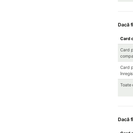
Dacă f
Card d
Card pe
compa
Card pe
înregi
Toate 
Dacă f