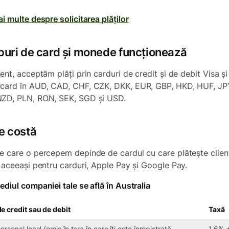
i multe despre solicitarea plăților
ipuri de card și monede funcționează
ent, acceptăm plăți prin carduri de credit și de debit Visa și
card în AUD, CAD, CHF, CZK, DKK, EUR, GBP, HKD, HUF, JP
ZD, PLN, RON, SEK, SGD și USD.
e costă
e care o percepem depinde de cardul cu care plătește client
e aceeași pentru carduri, Apple Pay și Google Pay.
ediul companiei tale se află în Australia
e credit sau de debit
Taxă
rsonal local (emis în țara în care îți este înregistrată
1,6% 