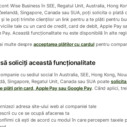
cont Wise Business în SEE, Regatul Unit, Australia, Hong Ko
eelandă, Singapore, Canada sau SUA, poți solicita o plată d
 și le poți trimite clienților un link pentru a te plăti pentru bu
rviciile tale cu un card de credit, card de debit, Apple Pay s
Pay. Această funcționalitate nu este disponibilă în alte regi
ai multe despre
acceptarea plăților cu cardul
pentru compani
ă soliciți această funcționalitate
companie cu sediul social în Australia, SEE, Hong Kong, Nou
dă, Singapore, Regatul Unit, Canada sau SUA poate
solicita
e plăți prin card, Apple Pay sau Google Pay
. Când aplici, tr
urnizezi adresa site-ului web al companiei tale
escrii cu ce se ocupă afacerea ta
onfirmi că ești de acord cu modul în care percepem taxele 
ard