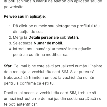
Îți poți schimba numărul de telefon din aplicație sau de
pe website.
Pe web sau în aplicație:
Dă click pe numele sau pictograma profilului tău
din colțul de sus.
Mergi la
Detalii personale
sub
Setări
.
Selectează
Număr de mobil
.
Introdu noul număr și urmează instrucțiunile
pentru a confirma modificarea.
Sfat:
Cel mai bine este să-ți actualizezi numărul înainte
de a renunța la vechiul tău card SIM. S-ar putea să
trebuiască să trimitem un cod la vechiul tău număr
pentru a confirma că ești tu.
Dacă nu ai acces la vechiul tău card SIM, trebuie să
urmezi instrucțiunile de mai jos din secțiunea „Dacă nu
te poți autentifica”.