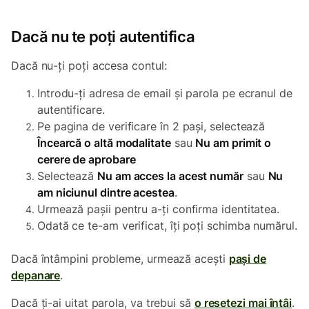
Dacă nu te poți autentifica
Dacă nu-ți poți accesa contul:
Introdu-ți adresa de email și parola pe ecranul de
autentificare.
Pe pagina de verificare în 2 pași, selectează
Încearcă o altă modalitate
sau
Nu am primit o
cerere de aprobare
Selectează
Nu am acces la acest număr
sau
Nu
am niciunul dintre acestea
.
Urmează pașii pentru a-ți confirma identitatea.
Odată ce te-am verificat, îți poți schimba numărul.
Dacă întâmpini probleme, urmează acești
pași de
depanare
.
Dacă ți-ai uitat parola, va trebui să
o resetezi mai întâi
.