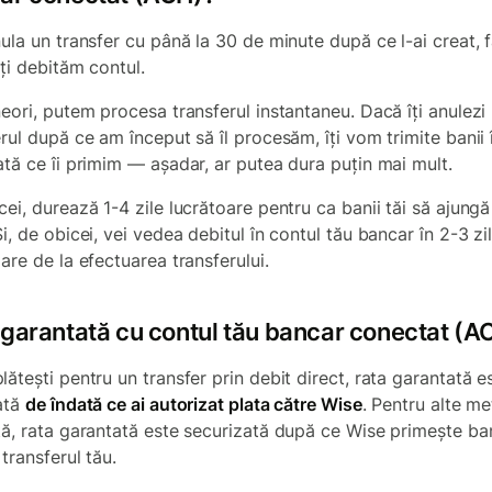
nula un transfer cu până la 30 de minute după ce l-ai creat, 
-ți debităm contul.
neori, putem procesa transferul instantaneu. Dacă îți anulezi
erul după ce am început să îl procesăm, îți vom trimite banii 
ată ce îi primim — așadar, ar putea dura puțin mai mult.
ei, durează 1-4 zile lucrătoare pentru ca banii tăi să ajungă
i, de obicei, vei vedea debitul în contul tău bancar în 2-3 zi
are de la efectuarea transferului.
 garantată cu contul tău bancar conectat (A
ătești pentru un transfer prin debit direct, rata garantată e
ată
de îndată ce ai autorizat plata către Wise
. Pentru alte m
tă, rata garantată este securizată după ce Wise primește ban
transferul tău.