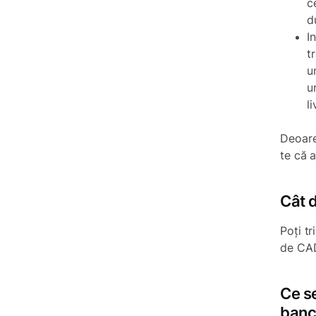
c
d
I
t
u
u
li
Deoare
te că a
Cât d
Poți t
de CA
Ce se
banc