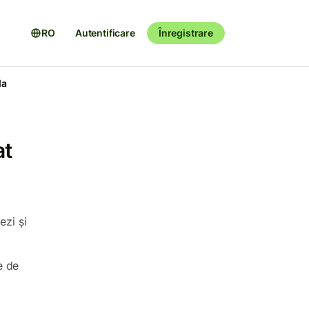
RO
Autentificare
Înregistrare
da
at
ezi și
e de