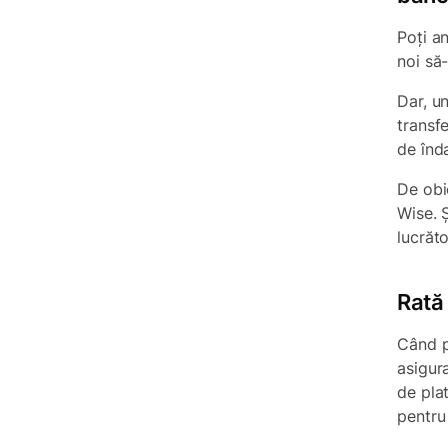
Poți a
noi să
Dar, u
transf
de înd
De obic
Wise. Ș
lucrăto
Rată
Când pl
asigur
de pla
pentru 