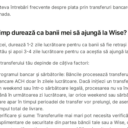
âteva întrebări frecvente despre plata prin transferuri banc
nada.
timp durează ca banii mei să ajungă la Wise?
ei, durează 1-2 zile lucrătoare pentru ca banii să fie retrași
tău și apoi 3-4 zile lucrătoare pentru ca aceștia să ajungă la
transferului tău depinde de câțiva factori:
rogramul bancar și sărbătorile: Băncile procesează transferu
ancare ACH doar în zilele lucrătoare. Dacă inițiezi un transfer
n weekend sau într-o sărbătoare legală, procesarea nu va î
ână în următoarea zi lucrătoare, iar orice weekend sau sărbă
are apar în timpul perioadei de transfer vor prelungi, de as
impul total de livrare.
erificare și sume: Transferurile mai mari pot necesita verifică
uplimentare de securitate din partea băncii tale sau a Wise,