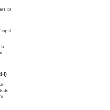
fără ca
înapoi
 la
le
CH)
ste
etode
ii