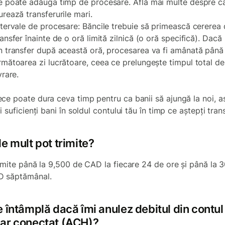
e poate adăuga timp de procesare. Află mai multe despre c
urează transferurile mari.
ntervale de procesare: Băncile trebuie să primească cererea
ransfer înainte de o oră limită zilnică (o oră specifică). Dacă i
n transfer după această oră, procesarea va fi amânată până 
rmătoarea zi lucrătoare, ceea ce prelungește timpul total de
vrare.
ce poate dura ceva timp pentru ca banii să ajungă la noi, a
i suficienți bani în soldul contului tău în timp ce aștepți trans
e mult pot trimite?
rimite până la 9,500 de CAD la fiecare 24 de ore și până la 
D săptămânal.
 întâmplă dacă îmi anulez debitul din contul
ar conectat (ACH)?