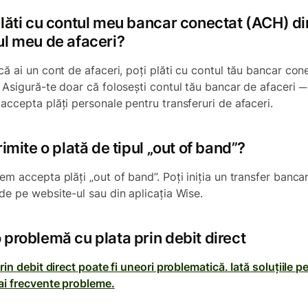
plăti cu contul meu bancar conectat (ACH) di
ul meu de afaceri?
că ai un cont de afaceri, poți plăti cu contul tău bancar con
 Asigură-te doar că folosești contul tău bancar de afaceri ─
accepta plăți personale pentru transferuri de afaceri.
rimite o plată de tipul „out of band”?
em accepta plăți „out of band”. Poți iniția un transfer banc
de pe website-ul sau din aplicația Wise.
 problemă cu plata prin debit direct
rin debit direct poate fi uneori problematică. Iată soluțiile p
ai frecvente probleme.