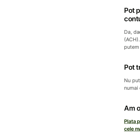
Pot 
cont
Da, da
(ACH).
putem 
Pot t
Nu put
numai 
Am o
Plata p
cele m