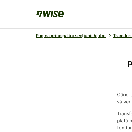
Pagina principală a secțiunii Ajutor
Transferu
P
Când p
să veri
Transf
plată 
fonduri