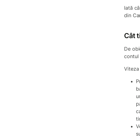
Iată c
din Ca
Cât 
De obic
contul 
Viteza 
P
b
u
p
c
t
V
s