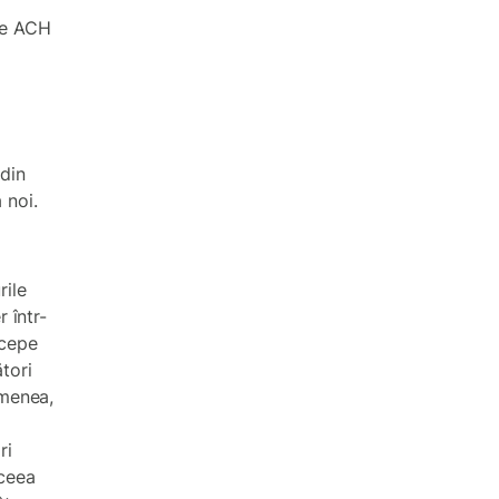
are ACH
 din
 noi.
rile
 într-
ncepe
tori
emenea,
ri
 ceea