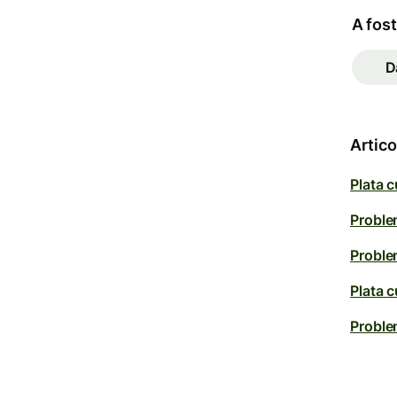
A fost
D
Artic
Plata 
Proble
Proble
Plata c
Problem