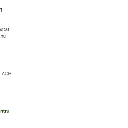
n
ectat
 nu
ar ACH
entru