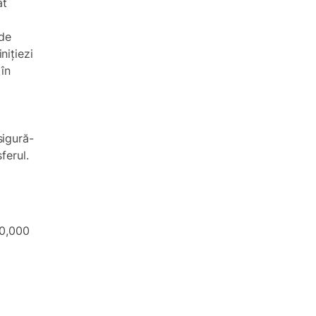
ât
 de
nițiezi
în
sigură-
ferul.
30,000