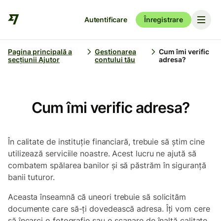
Autentificare
Înregistrare
Pagina principală a
Gestionarea
Cum îmi verific
secțiunii Ajutor
contului tău
adresa?
Cum îmi verific adresa?
În calitate de instituție financiară, trebuie să știm cine
utilizează serviciile noastre. Acest lucru ne ajută să
combatem spălarea banilor și să păstrăm în siguranță
banii tuturor.
Aceasta înseamnă că uneori trebuie să solicităm
documente care să-ți dovedească adresa. Îți vom cere
să încarci o fotografie sau o scanare de înaltă calitate