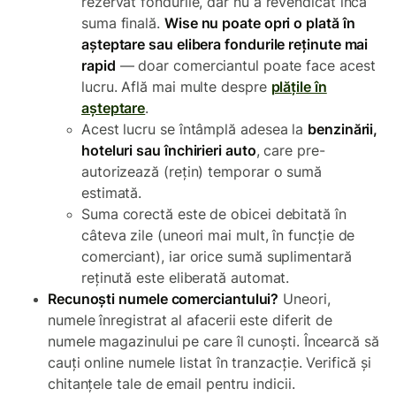
rezervat fondurile, dar nu a revendicat încă
suma finală.
Wise nu poate opri o plată în
așteptare sau elibera fondurile reținute mai
rapid
— doar comerciantul poate face acest
lucru. Află mai multe despre
plățile în
așteptare
.
Acest lucru se întâmplă adesea la
benzinării,
hoteluri sau închirieri auto
, care pre-
autorizează (rețin) temporar o sumă
estimată.
Suma corectă este de obicei debitată în
câteva zile (uneori mai mult, în funcție de
comerciant), iar orice sumă suplimentară
reținută este eliberată automat.
Recunoști numele comerciantului?
Uneori,
numele înregistrat al afacerii este diferit de
numele magazinului pe care îl cunoști. Încearcă să
cauți online numele listat în tranzacție. Verifică și
chitanțele tale de email pentru indicii.