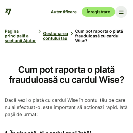
Autentificare
Înregistrare
Pagina
Cum pot raporta o plată
Gestionarea
principală a
frauduloasă cu cardul
contului tău
secțiunii Ajutor
Wise?
Cum pot raporta o plată
frauduloasă cu cardul Wise?
Dacă vezi o plată cu cardul Wise în contul tău pe care
nu ai efectuat-o, este important să acționezi rapid. Iată
pașii de urmat: