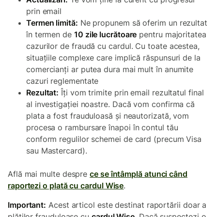
prin email
Termen limită:
Ne propunem să oferim un rezultat
în termen de
10 zile lucrătoare
pentru majoritatea
cazurilor de fraudă cu cardul. Cu toate acestea,
situațiile complexe care implică răspunsuri de la
comercianți ar putea dura mai mult în anumite
cazuri reglementate
Rezultat:
Îți vom trimite prin email rezultatul final
al investigației noastre. Dacă vom confirma că
plata a fost frauduloasă și neautorizată, vom
procesa o rambursare înapoi în contul tău
conform regulilor schemei de card (precum Visa
sau Mastercard).
Află mai multe despre
ce se întâmplă atunci când
raportezi o plată cu cardul Wise
.
Important:
Acest articol este destinat raportării doar a
plăților frauduloase cu
cardul Wise
. Dacă suspectezi o