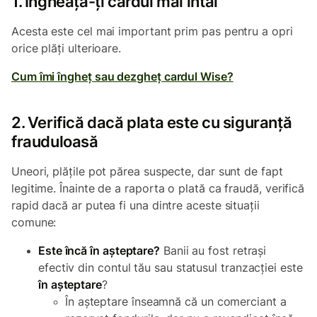
1. Îngheață-ți cardul mai întâi
Acesta este cel mai important prim pas pentru a opri
orice plăți ulterioare.
Cum îmi îngheț sau dezgheț cardul Wise?
2. Verifică dacă plata este cu siguranță
frauduloasă
Uneori, plățile pot părea suspecte, dar sunt de fapt
legitime. Înainte de a raporta o plată ca fraudă, verifică
rapid dacă ar putea fi una dintre aceste situații
comune:
Este încă în așteptare?
Banii au fost retrași
efectiv din contul tău sau statusul tranzacției este
în așteptare
?
În așteptare înseamnă că un comerciant a