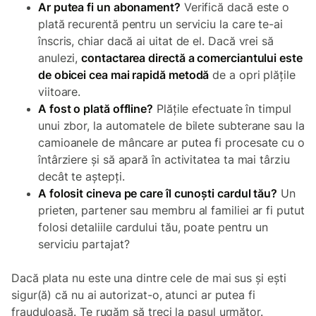
Ar putea fi un abonament?
Verifică dacă este o
plată recurentă pentru un serviciu la care te-ai
înscris, chiar dacă ai uitat de el. Dacă vrei să
anulezi,
contactarea directă a comerciantului este
de obicei cea mai rapidă metodă
de a opri plățile
viitoare.
A fost o plată offline?
Plățile efectuate în timpul
unui zbor, la automatele de bilete subterane sau la
camioanele de mâncare ar putea fi procesate cu o
întârziere și să apară în activitatea ta mai târziu
decât te aștepți.
A folosit cineva pe care îl cunoști cardul tău?
Un
prieten, partener sau membru al familiei ar fi putut
folosi detaliile cardului tău, poate pentru un
serviciu partajat?
Dacă plata nu este una dintre cele de mai sus și ești
sigur(ă) că nu ai autorizat-o, atunci ar putea fi
frauduloasă. Te rugăm să treci la pasul următor.