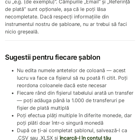
cu „e.g. (de exemplu)”. Câmpurile „Email” și „Referință
de plată” sunt opționale, așa că le poți lăsa
necompletate. Dacă respecți informațiile din
instrumentul nostru de șabloane, nu ar trebui să faci
nicio greșeală.
Sugestii pentru fiecare șablon
Nu edita numele antetelor de coloană — acest
lucru va face ca fișierul să nu poată fi citit. Poți
reordona coloanele dacă este necesar
Fiecare rând din fișierul tabelului arată un transfer
— poți adăuga până la 1.000 de transferuri pe
fișier de plată multiplă
Poți efectua plăți multiple în diferite monede, dar
poți plăti doar într-o singură monedă
După ce ți-ai completat șablonul, salvează-l ca
.CSV sau .XLSX și
încarcă-l în contul tău