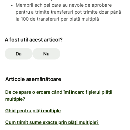
Membrii echipei care au nevoie de aprobare
pentru a trimite transferuri pot trimite doar până
la 100 de transferuri per plată multiplă
A fost util acest articol?
Da
Nu
Articole asemănătoare
De ce apare o eroare când îmi încarc fișierul plății
multiple?
Ghid pentru plăți multiple
Cum trimit sume exacte prin plăți multiple?