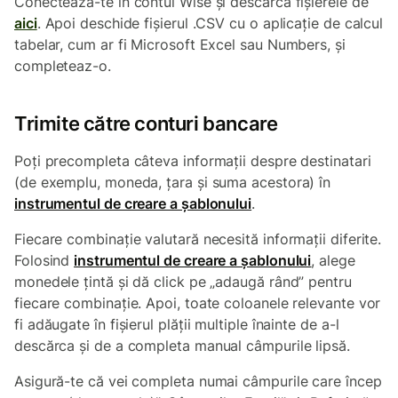
Conectează-te în contul Wise și descarcă fișierele de
aici
. Apoi deschide fișierul .CSV cu o aplicație de calcul
tabelar, cum ar fi Microsoft Excel sau Numbers, și
completeaz-o.
Trimite către conturi bancare
Poți precompleta câteva informații despre destinatari
(de exemplu, moneda, țara și suma acestora) în
instrumentul de creare a șablonului
.
Fiecare combinație valutară necesită informații diferite.
Folosind
instrumentul de creare a șablonului
, alege
monedele țintă și dă click pe „adaugă rând” pentru
fiecare combinație. Apoi, toate coloanele relevante vor
fi adăugate în fișierul plății multiple înainte de a-l
descărca și de a completa manual câmpurile lipsă.
Asigură-te că vei completa numai câmpurile care încep