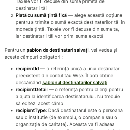
Taxele vor fi deduse din suma primită de
destinatarii tăi
Plată cu sumă țintă fixă
— alege această opțiune
pentru a trimite o sumă exactă destinatarilor tăi în
moneda țintă. Taxele vor fi deduse din suma ta,
iar destinatarii tăi vor primi suma exactă
Pentru un
șablon de destinatari salvați
, vei vedea și
aceste câmpuri obligatorii:
recipientId
— o referință unică a unui destinatar
preexistent din contul tău Wise. Îl poți obține
descărcând
șablonul destinatarilor salvați
recipientDetail
— o referință pentru clienți pentru
a ajuta la identificarea destinatarului. Nu trebuie
să editezi acest câmp
recipientType:
Dacă destinatarul este o persoană
sau o instituție (de exemplu, o companie sau o
organizație de caritate). Aceasta va fi adesea