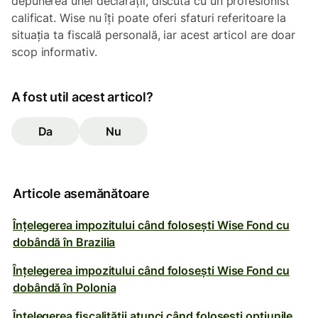
depunerea unei declarații, discută cu un profesionist
calificat. Wise nu îți poate oferi sfaturi referitoare la
situația ta fiscală personală, iar acest articol are doar
scop informativ.
A fost util acest articol?
Da
Nu
Articole asemănătoare
Înțelegerea impozitului când folosești Wise Fond cu
dobândă în Brazilia
Înțelegerea impozitului când folosești Wise Fond cu
dobândă în Polonia
Înțelegerea fiscalității atunci când folosești opțiunile