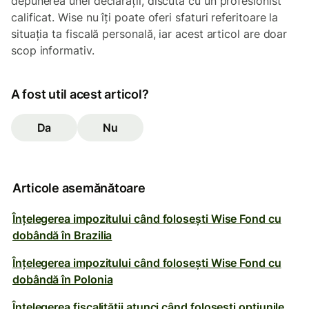
depunerea unei declarații, discută cu un profesionist
calificat. Wise nu îți poate oferi sfaturi referitoare la
situația ta fiscală personală, iar acest articol are doar
scop informativ.
A fost util acest articol?
Da
Nu
Articole asemănătoare
Înțelegerea impozitului când folosești Wise Fond cu
dobândă în Brazilia
Înțelegerea impozitului când folosești Wise Fond cu
dobândă în Polonia
Înțelegerea fiscalității atunci când folosești opțiunile