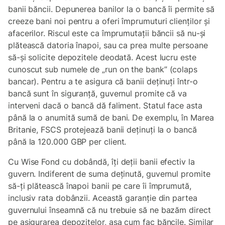
banii băncii. Depunerea banilor la o bancă îi permite să
creeze bani noi pentru a oferi împrumuturi clienților și
afacerilor. Riscul este ca împrumutații băncii să nu-și
plătească datoria înapoi, sau ca prea multe persoane
să-și solicite depozitele deodată. Acest lucru este
cunoscut sub numele de „run on the bank” (colaps
bancar). Pentru a te asigura că banii deținuți într-o
bancă sunt în siguranță, guvernul promite că va
interveni dacă o bancă dă faliment. Statul face asta
până la o anumită sumă de bani. De exemplu, în Marea
Britanie, FSCS protejează banii deținuți la o bancă
până la 120.000 GBP per client.
Cu Wise Fond cu dobândă, îți deții banii efectiv la
guvern. Indiferent de suma deținută, guvernul promite
să-ți plătească înapoi banii pe care îi împrumută,
inclusiv rata dobânzii. Această garanție din partea
guvernului înseamnă că nu trebuie să ne bazăm direct
pe asigurarea depozitelor, așa cum fac băncile. Similar