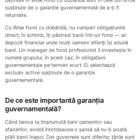
deținute în Wise Fond cu dobândă sunt în cele din urmă
susținute de o garanție guvernamentală de a-ți fi
returnate.
Cu Wise Fond cu dobândă, nu cumperi obligațiunile
direct; în schimb, îți păstrezi banii într-un fond — un
depozit financiar unde mulți oameni diferiți își adună
banii. Un manager de fond profesionist îi investește în
numele grupului, în acest caz, în obligațiuni
guvernamentale pe termen scurt. El selectează
exclusiv active susținute de o garanție
guvernamentală.
De ce este importantă garanția
guvernamentală?
Când banca ta împrumută bani oamenilor sau
afacerilor, există întotdeauna o șansă să nu-ți poată
plăti banii înapoi. Dar guvernele sunt diferite; țările sunt