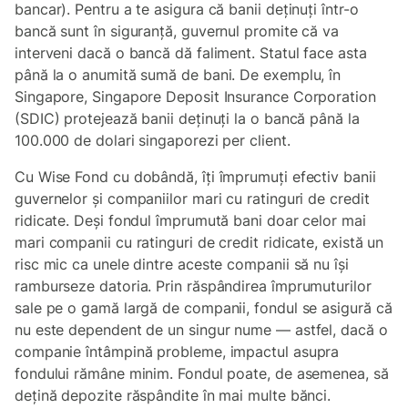
bancar). Pentru a te asigura că banii deținuți într-o
bancă sunt în siguranță, guvernul promite că va
interveni dacă o bancă dă faliment. Statul face asta
până la o anumită sumă de bani. De exemplu, în
Singapore, Singapore Deposit Insurance Corporation
(SDIC) protejează banii deținuți la o bancă până la
100.000 de dolari singaporezi per client.
Cu Wise Fond cu dobândă, îți împrumuți efectiv banii
guvernelor și companiilor mari cu ratinguri de credit
ridicate. Deși fondul împrumută bani doar celor mai
mari companii cu ratinguri de credit ridicate, există un
risc mic ca unele dintre aceste companii să nu își
ramburseze datoria. Prin răspândirea împrumuturilor
sale pe o gamă largă de companii, fondul se asigură că
nu este dependent de un singur nume — astfel, dacă o
companie întâmpină probleme, impactul asupra
fondului rămâne minim. Fondul poate, de asemenea, să
dețină depozite răspândite în mai multe bănci.