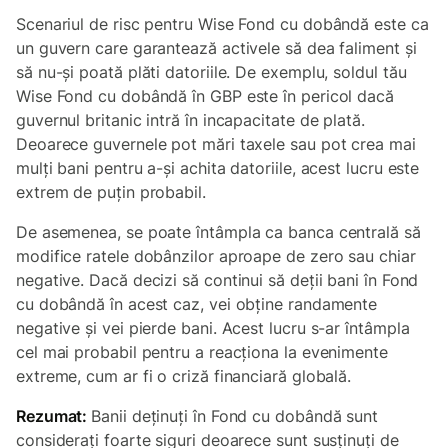
Scenariul de risc pentru Wise Fond cu dobândă este ca
un guvern care garantează activele să dea faliment și
să nu-și poată plăti datoriile. De exemplu, soldul tău
Wise Fond cu dobândă în GBP este în pericol dacă
guvernul britanic intră în incapacitate de plată.
Deoarece guvernele pot mări taxele sau pot crea mai
mulți bani pentru a-și achita datoriile, acest lucru este
extrem de puțin probabil.
De asemenea, se poate întâmpla ca banca centrală să
modifice ratele dobânzilor aproape de zero sau chiar
negative. Dacă decizi să continui să deții bani în Fond
cu dobândă în acest caz, vei obține randamente
negative și vei pierde bani. Acest lucru s-ar întâmpla
cel mai probabil pentru a reacționa la evenimente
extreme, cum ar fi o criză financiară globală.
Rezumat:
Banii deținuți în Fond cu dobândă sunt
considerați foarte siguri deoarece sunt susținuți de