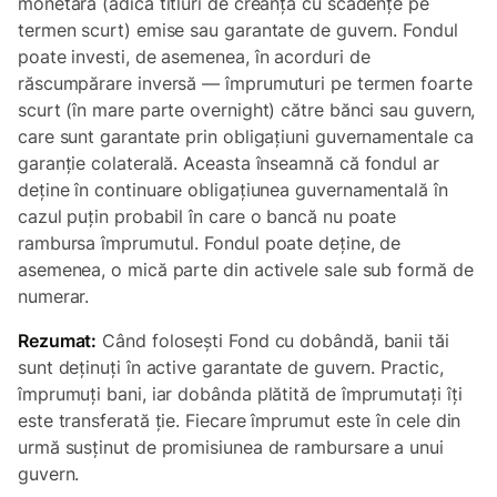
monetară (adică titluri de creanță cu scadențe pe
termen scurt) emise sau garantate de guvern. Fondul
poate investi, de asemenea, în acorduri de
răscumpărare inversă — împrumuturi pe termen foarte
scurt (în mare parte overnight) către bănci sau guvern,
care sunt garantate prin obligațiuni guvernamentale ca
garanție colaterală. Aceasta înseamnă că fondul ar
deține în continuare obligațiunea guvernamentală în
cazul puțin probabil în care o bancă nu poate
rambursa împrumutul. Fondul poate deține, de
asemenea, o mică parte din activele sale sub formă de
numerar.
Rezumat:
Când folosești Fond cu dobândă, banii tăi
sunt deținuți în active garantate de guvern. Practic,
împrumuți bani, iar dobânda plătită de împrumutați îți
este transferată ție. Fiecare împrumut este în cele din
urmă susținut de promisiunea de rambursare a unui
guvern.