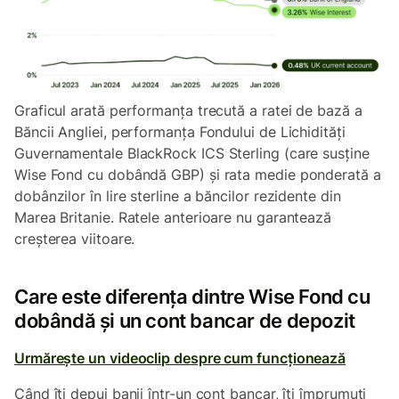
Graficul arată performanța trecută a ratei de bază a
Băncii Angliei, performanța Fondului de Lichidități
Guvernamentale BlackRock ICS Sterling (care susține
Wise Fond cu dobândă GBP) și rata medie ponderată a
dobânzilor în lire sterline a băncilor rezidente din
Marea Britanie. Ratele anterioare nu garantează
creșterea viitoare.
Care este diferența dintre Wise Fond cu
dobândă și un cont bancar de depozit
Urmărește un videoclip despre cum funcționează
Când îți depui banii într-un cont bancar, îți împrumuți