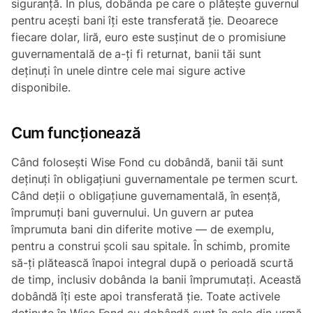
siguranță. În plus, dobânda pe care o plătește guvernul
pentru acești bani îți este transferată ție. Deoarece
fiecare dolar, liră, euro este susținut de o promisiune
guvernamentală de a-ți fi returnat, banii tăi sunt
deținuți în unele dintre cele mai sigure active
disponibile.
Cum funcționează
Când folosești Wise Fond cu dobândă, banii tăi sunt
deținuți în obligațiuni guvernamentale pe termen scurt.
Când deții o obligațiune guvernamentală, în esență,
împrumuți bani guvernului. Un guvern ar putea
împrumuta bani din diferite motive — de exemplu,
pentru a construi școli sau spitale. În schimb, promite
să-ți plătească înapoi integral după o perioadă scurtă
de timp, inclusiv dobânda la banii împrumutați. Această
dobândă îți este apoi transferată ție. Toate activele