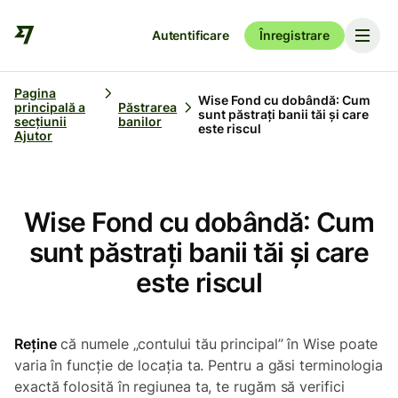
Autentificare
Înregistrare
Pagina
Wise Fond cu dobândă: Cum
principală a
Păstrarea
sunt păstrați banii tăi și care
secțiunii
banilor
este riscul
Ajutor
Wise Fond cu dobândă: Cum
sunt păstrați banii tăi și care
este riscul
Reține
că numele „contului tău principal” în Wise poate
varia în funcție de locația ta. Pentru a găsi terminologia
exactă folosită în regiunea ta, te rugăm să verifici