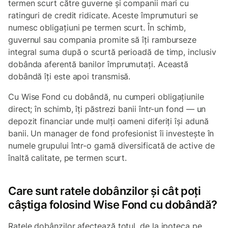
termen scurt către guverne și companii mari cu
ratinguri de credit ridicate. Aceste împrumuturi se
numesc obligațiuni pe termen scurt. În schimb,
guvernul sau compania promite să îți ramburseze
integral suma după o scurtă perioadă de timp, inclusiv
dobânda aferentă banilor împrumutați. Această
dobândă îți este apoi transmisă.
Cu Wise Fond cu dobândă, nu cumperi obligațiunile
direct; în schimb, îți păstrezi banii într-un fond — un
depozit financiar unde mulți oameni diferiți își adună
banii. Un manager de fond profesionist îi investește în
numele grupului într-o gamă diversificată de active de
înaltă calitate, pe termen scurt.
Care sunt ratele dobânzilor și cât poți
câștiga folosind Wise Fond cu dobândă?
Ratele dobânzilor afectează totul, de la ipoteca pe