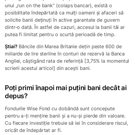
unui „run on the bank” (colaps bancar), există o
posibilitate îndepărtată ca mulți oameni și afaceri să
solicite banii deținuți în active garantate de guvern
dintr-o dată. În astfel de cazuri, accesul la banii tăi ar
putea fi limitat pentru o scurtă perioadă de timp.
Știai?
Băncile din Marea Britanie dețin peste 600 de
miliarde de lire sterline în conturi de rezervă la Banca
Angliei, câștigând rata de referință [3,75% la momentul
scrierii acestui articol] din acești bani.
Poți primi înapoi mai puțini bani decât ai
depus?
Fondurile Wise Fond cu dobândă sunt concepute
pentru a-ți menține banii și a nu-și pierde din valoare.
Cu fiecare investiție trebuie să iei în considerare riscul,
oricât de îndepărtat ar fi.