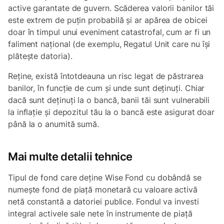
active garantate de guvern. Scăderea valorii banilor tăi
este extrem de puțin probabilă și ar apărea de obicei
doar în timpul unui eveniment catastrofal, cum ar fi un
faliment național (de exemplu, Regatul Unit care nu își
plătește datoria).
Reține, există întotdeauna un risc legat de păstrarea
banilor, în funcție de cum și unde sunt deținuți. Chiar
dacă sunt deținuți la o bancă, banii tăi sunt vulnerabili
la inflație și depozitul tău la o bancă este asigurat doar
până la o anumită sumă.
Mai multe detalii tehnice
Tipul de fond care deține Wise Fond cu dobândă se
numește
fond de piață monetară cu valoare activă
netă constantă a datoriei publice
. Fondul va investi
integral activele sale nete în instrumente de piață