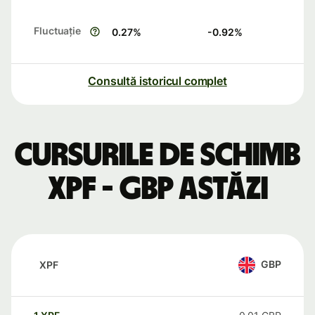
Fluctuație
0.27
%
-0.92
%
Consultă istoricul complet
Cursurile de schimb
XPF - GBP astăzi
GBP
XPF