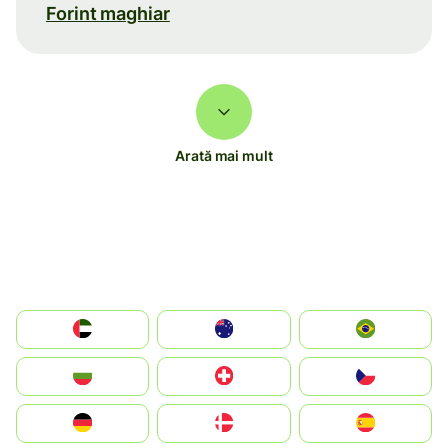
Forint maghiar
Arată mai mult
الإمارات العربية المتحدة
Australia
Brazil
България
Switzerland
Czechia
Deutschland
Denmark
España