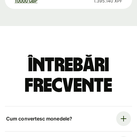
10000
GBP
1.395.140
XPF
Întrebări
frecvente
Cum convertesc monedele?