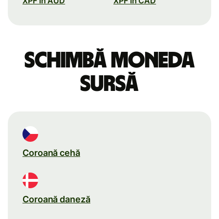
XPF în AUD
XPF în CAD
Schimbă moneda
sursă
Coroană cehă
Coroană daneză