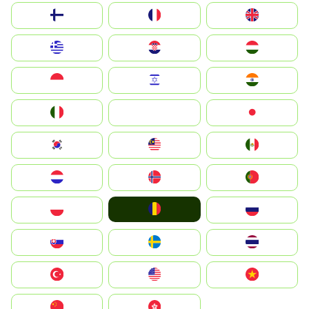
Suomi
France
United Kingdom
Greece
Hrvatska
Magyarország
Indonesia
Israel
India
Italia
JA
Japan
South Korea
Malay
Mexico
Nederland
Norge
Portugal
România
Polska
Россия
Slovensko
Ruoŧŧa
ไทย
Türkiye
United States
Vietnam
中国
中國香港特別行政區