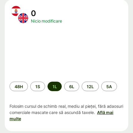
0
Nicio modificare
Perioada
48H
1S
1L
6L
12L
5A
Folosim cursul de schimb real, mediu al pieței, fără adaosuri
comerciale mascate care să ascundă taxele.
Află mai
multe