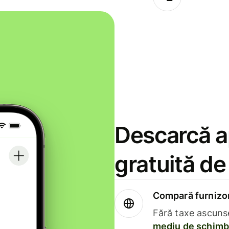
Descarcă ap
gratuită d
Compară furnizori
Fără taxe ascuns
mediu de schimb 