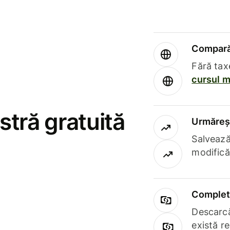
Compară 
Fără tax
cursul m
stră gratuită
Urmăreșt
Salvează
modifică
Complet 
Descarcă
există r