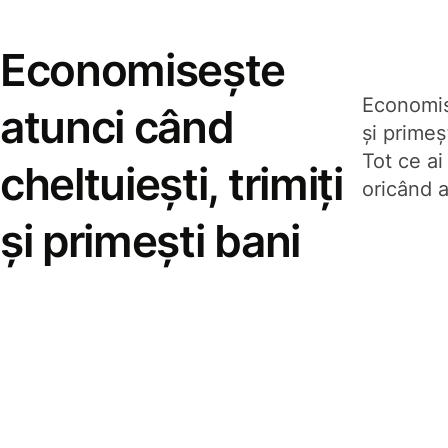
Economisește
Economise
atunci când
și prime
Tot ce ai
cheltuiești, trimiți
oricând a
și primești bani