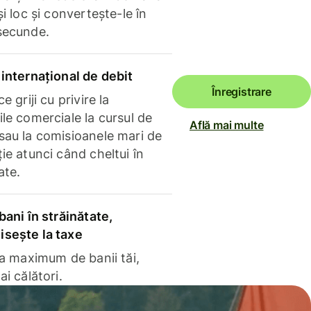
și loc și convertește-le în
secunde.
internațional de debit
Înregistrare
e griji cu privire la
le comerciale la cursul de
Află mai multe
sau la comisioanele mari de
ie atunci când cheltui în
ate.
bani în străinătate,
sește la taxe
la maximum de banii tăi,
ai călători.