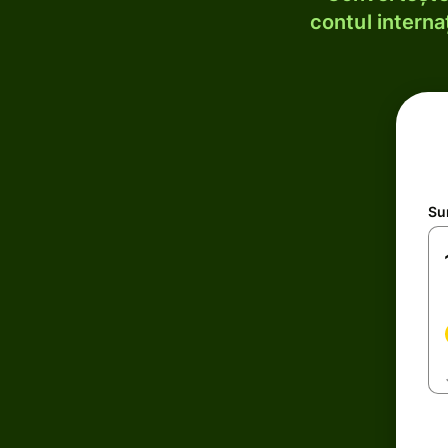
contul internaț
Su