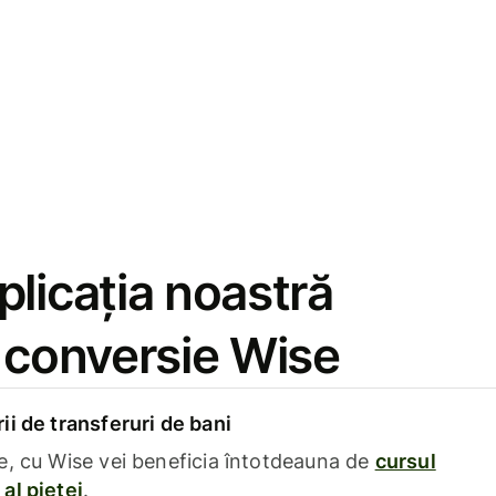
licația noastră
e conversie Wise
i de transferuri de bani
e, cu Wise vei beneficia întotdeauna de
cursul
al pieței
.