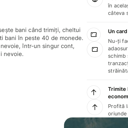
în acela
câteva 
ște bani când trimiți, cheltui
Un card 
ști bani în peste 40 de monede.
Nu-ți fac
 nevoie, într-un singur cont,
adaosuri
i nevoie.
schimb 
tranzacț
străinăt
Trimite 
economi
Profită 
oriunde 