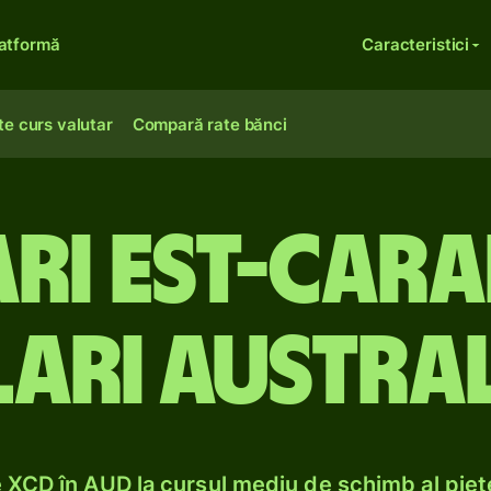
atformă
Caracteristici
te curs valutar
Compară rate bănci
ri est-carai
ari austral
XCD în AUD la cursul mediu de schimb al pieț