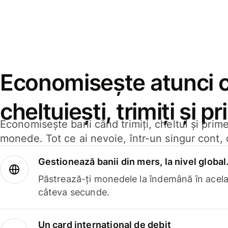
Economisește atunci 
cheltuiești, trimiți și p
Economisește bani când trimiți, cheltui și prim
monede. Tot ce ai nevoie, într-un singur cont, 
Gestionează banii din mers, la nivel global
Păstrează-ți monedele la îndemână în acelaș
câteva secunde.
Un card internațional de debit