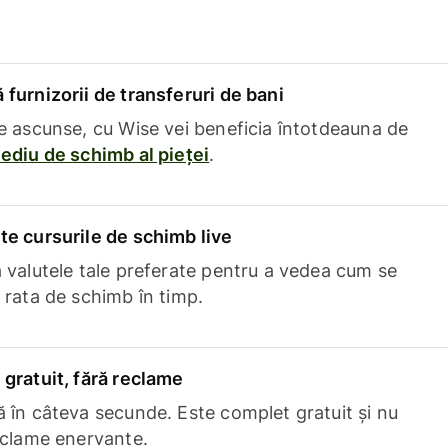
furnizorii de transferuri de bani
e ascunse, cu Wise vei beneficia întotdeauna de
ediu de schimb al pieței
.
e cursurile de schimb live
 valutele tale preferate pentru a vedea cum se
 rata de schimb în timp.
gratuit, fără reclame
 în câteva secunde. Este complet gratuit și nu
eclame enervante.