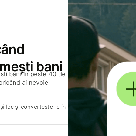
când
rimești bani
ești bani în peste 40 de
oricând ai nevoie.
.
i loc și convertește-le în