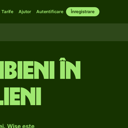
Tarife
Ajutor
Autentificare
Înregistrare
bieni în
ieni
ei. Wise este