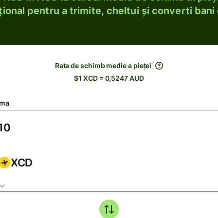
ional pentru a trimite, cheltui și converti bani 
Rata de schimb medie a pieței
$1 XCD = 0,5247 AUD
ma
XCD