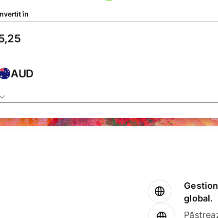
vertit în
AUD
Gestione
global.
Păstrea