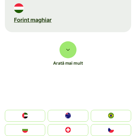
Forint maghiar
Arată mai mult
الإمارات العربية المتحدة
Australia
Brazil
България
Switzerland
Czechia