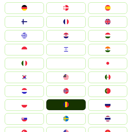
Deutschland
Denmark
España
Suomi
France
United Kingdom
Greece
Hrvatska
Magyarország
Indonesia
Israel
India
Italia
JA
Japan
South Korea
Malay
Mexico
Nederland
Norge
Portugal
România
Polska
Россия
Slovensko
Ruoŧŧa
ไทย