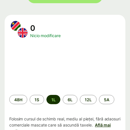
0
Nicio modificare
Perioada
48H
1S
1L
6L
12L
5A
Folosim cursul de schimb real, mediu al pieței, fără adaosuri
comerciale mascate care să ascundă taxele.
Află mai