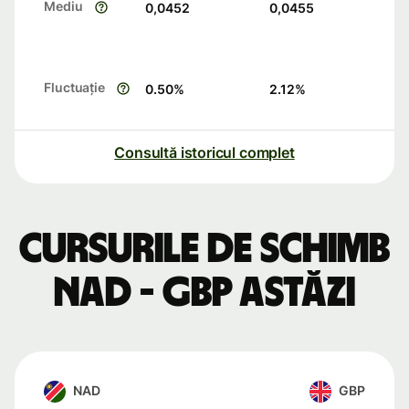
Mediu
0,0452
0,0455
Fluctuație
0.50
%
2.12
%
Consultă istoricul complet
Cursurile de schimb
NAD - GBP astăzi
NAD
GBP