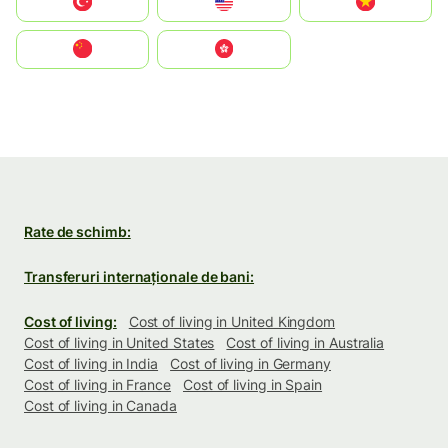
Türkiye
United States
Vietnam
中国
中國香港特別行政區
Rate de schimb:
Transferuri internaționale de bani:
Cost of living:
Cost of living in United Kingdom
Cost of living in United States
Cost of living in Australia
Cost of living in India
Cost of living in Germany
Cost of living in France
Cost of living in Spain
Cost of living in Canada