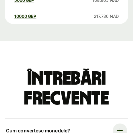
5000
GBP
108.865
NAD
10000
GBP
217.730
NAD
Întrebări
frecvente
Cum convertesc monedele?