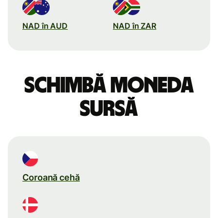
NAD în AUD
NAD în ZAR
Schimbă moneda
sursă
Coroană cehă