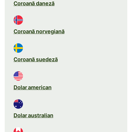
Coroană daneză
Coroană norvegiană
Coroană suedeză
Dolar american
Dolar australian