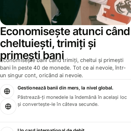
Economisește atunci când
cheltuiești, trimiți și
primești bani
Economisește bani când trimiți, cheltui și primești
bani în peste 40 de monede. Tot ce ai nevoie, într-
un singur cont, oricând ai nevoie.
Gestionează banii din mers, la nivel global.
Păstrează-ți monedele la îndemână în același loc
și convertește-le în câteva secunde.
Un card internațional de debit