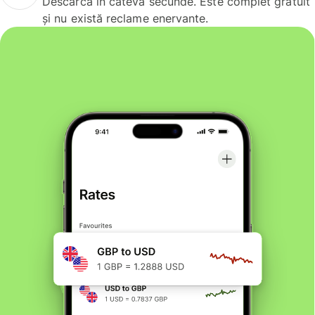
Descarcă în câteva secunde. Este complet gratuit
și nu există reclame enervante.