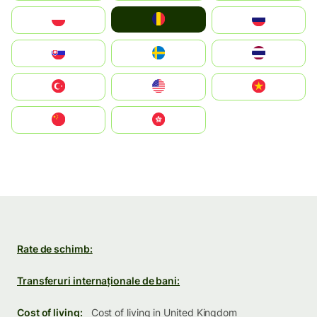
România
Polska
Россия
Slovensko
Ruoŧŧa
ไทย
Türkiye
United States
Vietnam
中国
中國香港特別行政區
Rate de schimb:
Transferuri internaționale de bani:
Cost of living:
Cost of living in United Kingdom