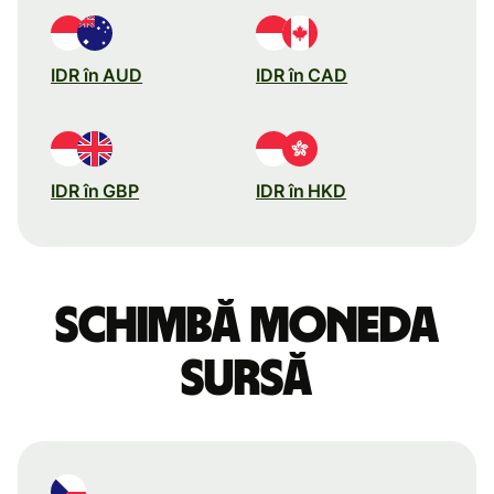
IDR în AUD
IDR în CAD
IDR în GBP
IDR în HKD
Schimbă moneda
sursă