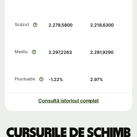
Scăzut
2.279,5800
2.218,6300
Mediu
2.297,2263
2.281,9290
Fluctuație
-1.22
%
2.97
%
Consultă istoricul complet
Cursurile de schimb