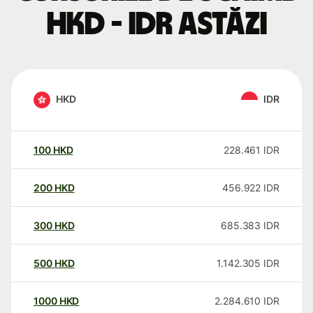
HKD - IDR astăzi
HKD
IDR
100
HKD
228.461
IDR
200
HKD
456.922
IDR
300
HKD
685.383
IDR
500
HKD
1.142.305
IDR
1000
HKD
2.284.610
IDR