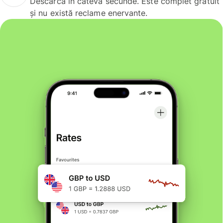
Descarcă în câteva secunde. Este complet gratuit
și nu există reclame enervante.