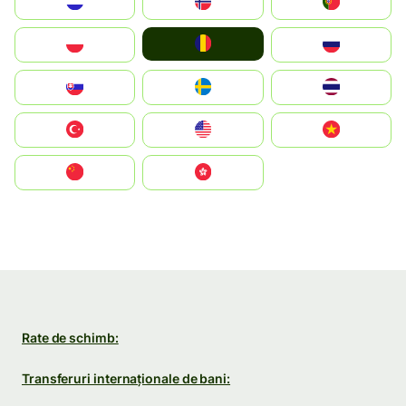
Nederland
Norge
Portugal
România
Polska
Россия
Slovensko
Ruoŧŧa
ไทย
Türkiye
United States
Vietnam
中国
中國香港特別行政區
Rate de schimb:
Transferuri internaționale de bani: