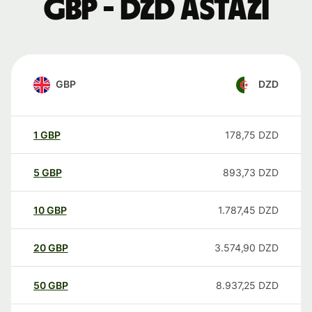
GBP - DZD astăzi
GBP
DZD
1
GBP
178,75
DZD
5
GBP
893,73
DZD
10
GBP
1.787,45
DZD
20
GBP
3.574,90
DZD
50
GBP
8.937,25
DZD