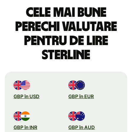
Cele mai bune
perechi valutare
pentru de lire
sterline
GBP în USD
GBP în EUR
GBP în INR
GBP în AUD