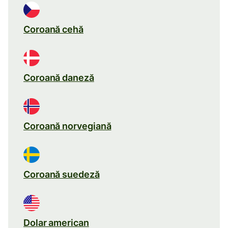
Coroană cehă
Coroană daneză
Coroană norvegiană
Coroană suedeză
Dolar american