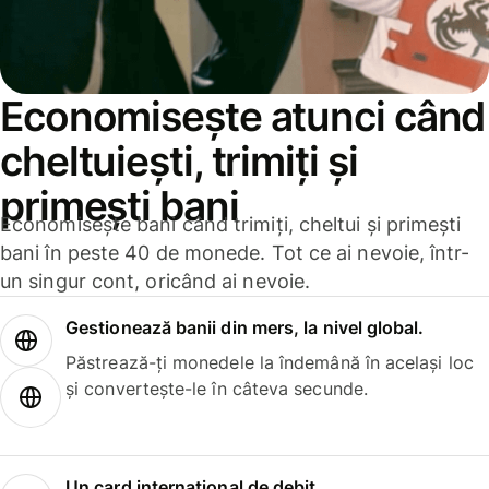
Economisește atunci când
cheltuiești, trimiți și
primești bani
Economisește bani când trimiți, cheltui și primești
bani în peste 40 de monede. Tot ce ai nevoie, într-
un singur cont, oricând ai nevoie.
Gestionează banii din mers, la nivel global.
Păstrează-ți monedele la îndemână în același loc
și convertește-le în câteva secunde.
Un card internațional de debit