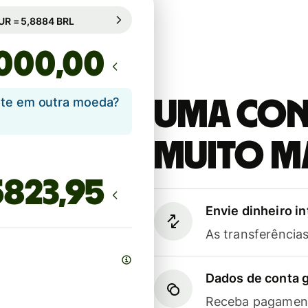
bio garantido por 82h
1 EUR = 5,8884 BRL
mbio garantido por 82h
,00
ente em outra moeda?
Uma cont
muito m
Envie dinheiro i
As transferênci
Dados de conta g
Receba pagament