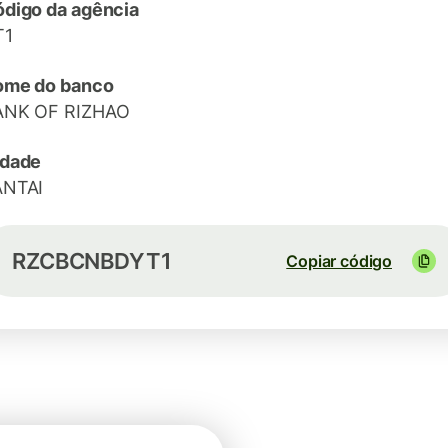
digo da agência
T1
ome do banco
ANK OF RIZHAO
idade
ANTAI
RZCBCNBDYT1
Copiar código