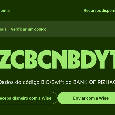
forma
Recursos disponí
país
Verificar um código
ZCBCNBDY
Dados do código BIC/Swift do BANK OF RIZHA
eceba dinheiro com a Wise
Enviar com a Wise