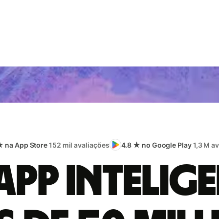
★ na App Store
152 mil avaliações
4.8 ★ no Google Play
1,3 M a
app intelige