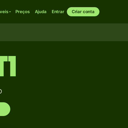
veis
Preços
Ajuda
Entrar
Criar conta
T1
O