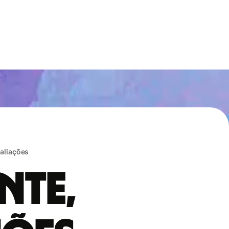
valiações
nte,