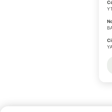
Có
Y
N
B
C
Y