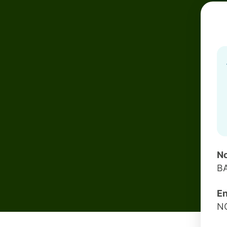
No
B
En
N