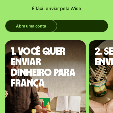
É fácil enviar pela Wise
Abra uma conta
1. Você quer
2. S
enviar
envi
dinheiro para
França