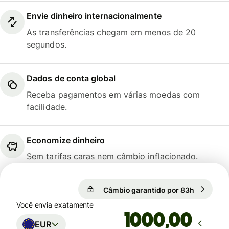
Envie dinheiro internacionalmente
As transferências chegam em menos de 20
segundos.
Dados de conta global
Receba pagamentos em várias moedas com
facilidade.
Economize dinheiro
Sem tarifas caras nem câmbio inflacionado.
Câmbio garantido por 83h
1 EUR = 5
Câmbio garantido por 83h
Você envia exatamente
,00
EUR