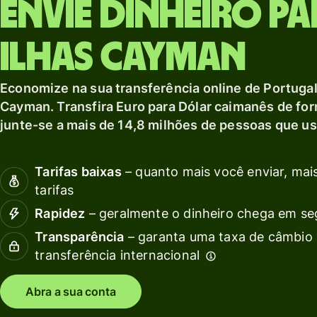
Explorar
Envie dinheiro pa
débito
c
moeda local.
A
Receba
Explorar
Ilhas Cayman
rendimentos
com a Wise
G
Assets
f
Economize na sua transferência online de Portugal 
Europe
e
Cayman. Transfira Euro para Dólar caimanês de for
junte-se a mais de 14,8 milhões de pessoas que u
Preços
s
c
Tarifas baixas
– quanto mais você enviar, mais
tarifas
Preços para
contas
Recu
Rapidez
– geralmente o dinheiro chega em s
pessoais
Transparência
– garanta uma taxa de câmbio 
transferência internacional
Expl
inte
API
Abra a sua conta