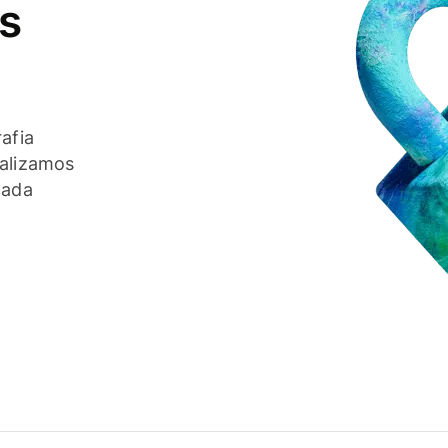
s
afia
ealizamos
cada