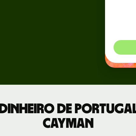
Eventos
 uma
tempo
nstração
indica
Verifi
Cadastre-se
 com a nossa
pagar 
no Wise
pe
Connect
os
Desenvolvedores
a para
Veja a
esas
documentação
da API
dinheiro de Portugal 
Cayman