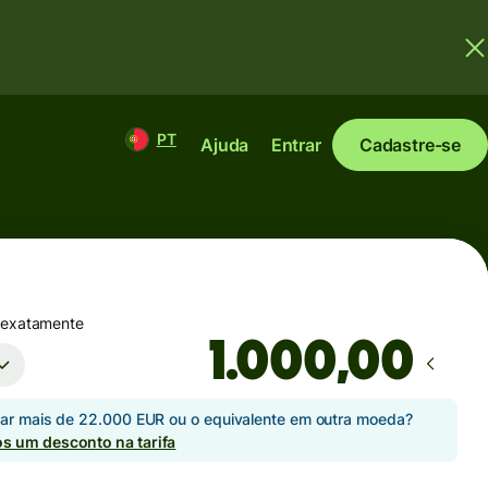
PT
Ajuda
Entrar
Cadastre-se
 exatamente
,00
iar mais de 22.000 EUR ou o equivalente em outra moeda?
s um desconto na tarifa