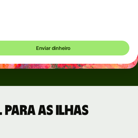
rariamente quando os mercados estão voláteis. Sempre
remos claramente quando incidirem tarifas dinâmicas.
camos os custos das moedas a cada 60 segundos para você
apenas o que for necessário.
Enviar dinheiro
para as Ilhas