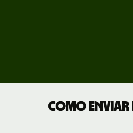
Veja
demo
Fale
equi
Preç
Tarif
empr
Como enviar 