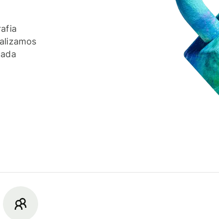
afia
ealizamos
cada