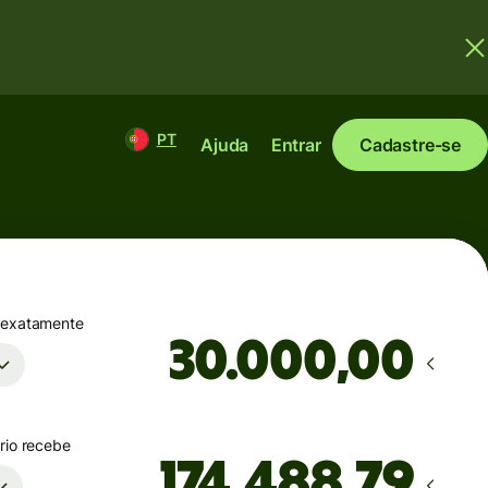
PT
Ajuda
Entrar
Cadastre-se
 exatamente
,00
rio recebe