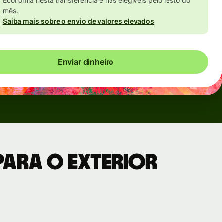
Economia nesta transferência e nas elegíveis pelo resto do
mês.
Saiba mais sobre o envio de valores elevados
Enviar dinheiro
para o exterior