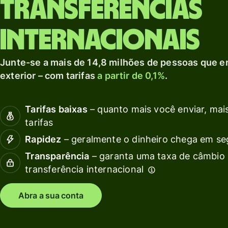
Transferências
Explorar
débito
c
moeda local.
A
Receba
Explorar
internacionais
rendimentos
com a Wise
G
Junte-se a mais de 14,8 milhões de pessoas que e
Assets
f
exterior – com tarifas
a partir de 0,1%
.
Europe
e
Preços
Tarifas baixas
– quanto mais você enviar, mais
s
c
tarifas
Rapidez
– geralmente o dinheiro chega em s
Preços para
contas
Recu
Transparência
– garanta uma taxa de câmbio 
pessoais
transferência internacional
Expl
Abra a sua conta
inte
API