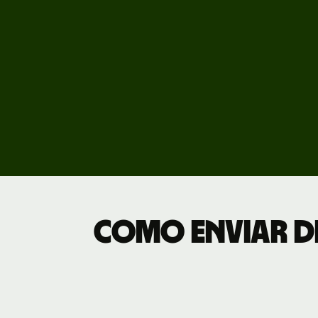
Veja
demo
Fale
equi
Preç
Tarif
empr
Como enviar di