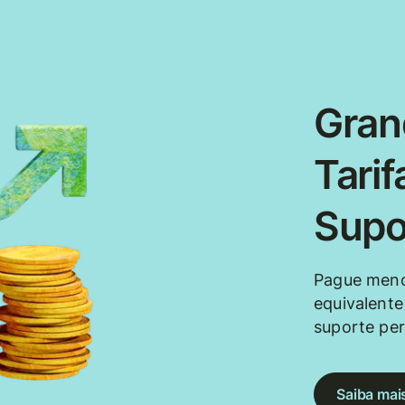
Gran
Tarif
Supo
Pague meno
equivalente
suporte per
Saiba mai