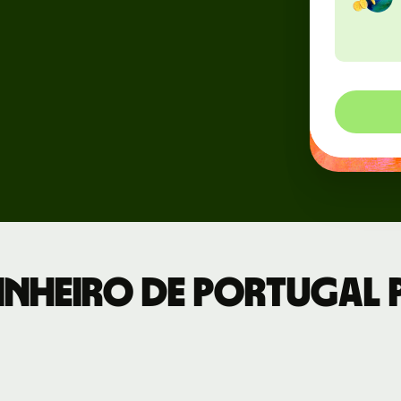
Eventos
 uma
nstração
Cadastre-se
 com a nossa
no Wise
pe
Connect
os
Desenvolvedores
a para
Veja a
esas
documentação
da API
nheiro de Portugal 