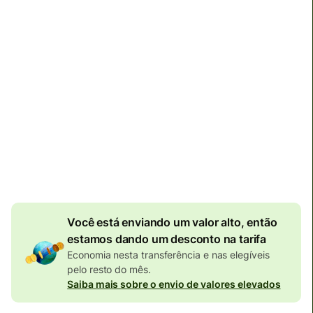
até terça-feira
Impostos e tarifas totais
296,14 EUR
Incluídos no valor em EUR
7,70 EUR
de desconto
por valor enviado
Câmbio efetivo (VET)
é 1 EUR = 5.838313 BRL
Você está enviando um valor alto, então
estamos dando um desconto na tarifa
Economia nesta transferência e nas elegíveis
pelo resto do mês.
Saiba mais sobre o envio de valores elevados