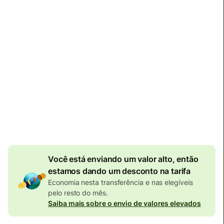
até segunda-feira
Impostos e tarifas totais
296,14 EUR
Incluídos no valor em EUR
7,70 EUR
de desconto
por valor enviado
Câmbio efetivo (VET)
é 1 EUR = 5.815699 BRL
Você está enviando um valor alto, então
estamos dando um desconto na tarifa
Economia nesta transferência e nas elegíveis
pelo resto do mês.
Saiba mais sobre o envio de valores elevados