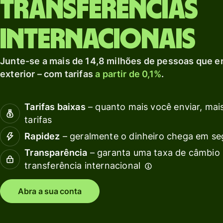
Transferências
Explorar
débito
c
moeda local.
A
Receba
Explorar
internacionais
rendimentos
com a Wise
G
Junte-se a mais de 14,8 milhões de pessoas que e
Assets
f
exterior – com tarifas
a partir de 0,1%
.
Europe
e
Preços
Tarifas baixas
– quanto mais você enviar, mais
s
c
tarifas
Rapidez
– geralmente o dinheiro chega em s
Preços para
contas
Recu
Transparência
– garanta uma taxa de câmbio 
pessoais
transferência internacional
Expl
Abra a sua conta
inte
API