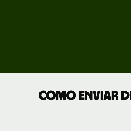
Veja
demo
Fale
equi
Preç
Tarif
empr
Como enviar di