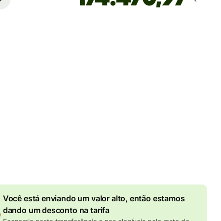
Estimativa de entrega
até segunda-feira
tarifas totais
UR
 no valor em EUR
7,70 EUR
de desconto por valor
enviado
o efetivo (VET)
é 1 EUR = 5.815699 BRL
Você está enviando um valor alto, então estamos
dando um desconto na tarifa