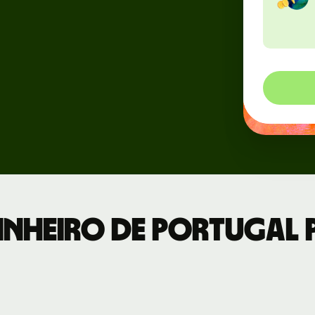
Eventos
 uma
nstração
Cadastre-se
 com a nossa
no Wise
pe
Connect
os
Desenvolvedores
a para
Veja a
esas
documentação
da API
nheiro de Portugal 