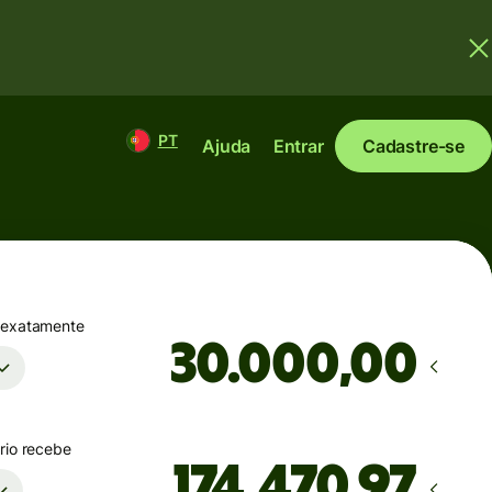
PT
Ajuda
Entrar
Cadastre-se
 exatamente
,00
rio recebe