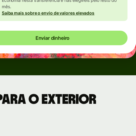
Economia nesta transferência e nas elegíveis pelo resto do
mês.
Saiba mais sobre o envio de valores elevados
Enviar dinheiro
para o exterior