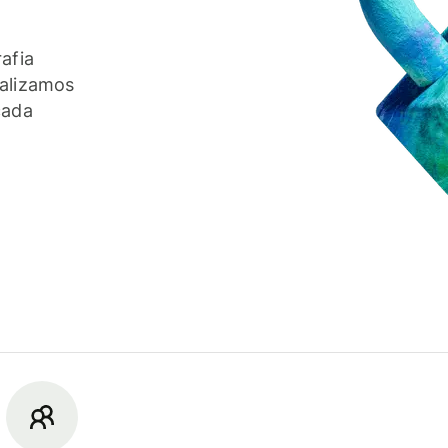
afia
ealizamos
cada