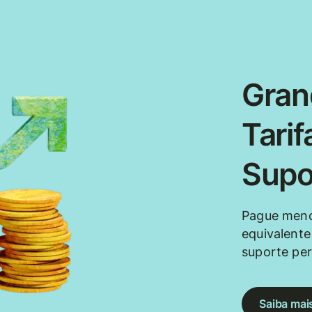
Gran
Tarif
Supo
Pague meno
equivalente
suporte per
Saiba mai