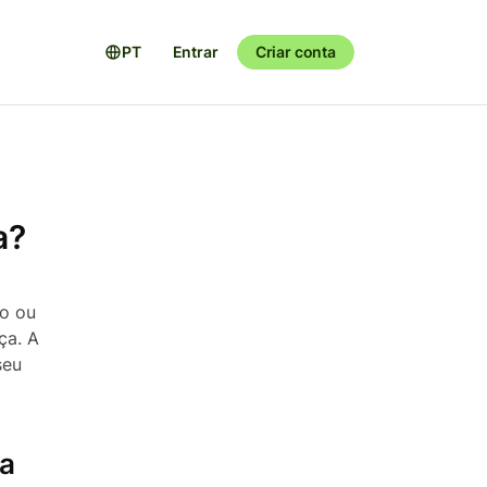
PT
Entrar
Criar conta
a?
do ou
ça. A
seu
ha