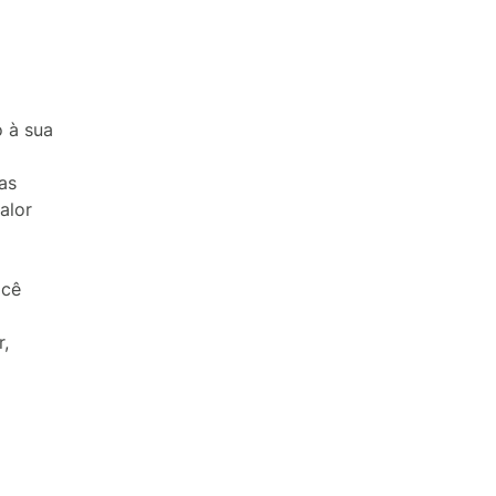
 à sua
as
alor
ocê
r,