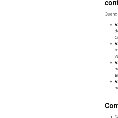
con
Quando
V
d
c
V
t
v
V
p
a
V
p
Com
S