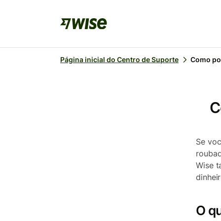
Página inicial do Centro de Suporte
Como pos
C
Se voc
roubad
Wise t
dinheir
O q