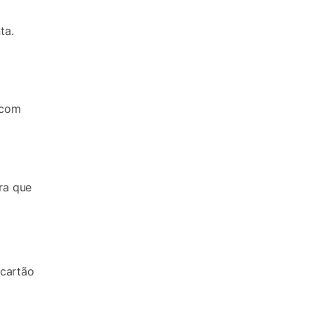
ta.
 com
ara que
 cartão