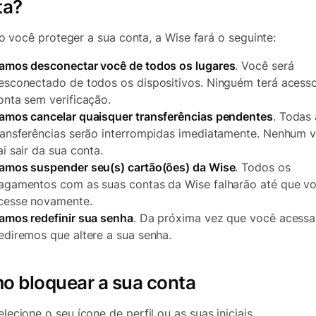
ta?
 você proteger a sua conta, a Wise fará o seguinte:
amos desconectar você de todos os lugares
. Você será
esconectado de todos os dispositivos. Ninguém terá acesso
onta sem verificação.
amos cancelar quaisquer transferências pendentes
. Todas 
ransferências serão interrompidas imediatamente. Nenhum v
ai sair da sua conta.
amos suspender seu(s) cartão(ões) da Wise
. Todos os
agamentos com as suas contas da Wise falharão até que v
cesse novamente.
amos redefinir sua senha
. Da próxima vez que você acessa
ediremos que altere a sua senha.
o bloquear a sua conta
elecione o seu ícone de perfil ou as suas iniciais.