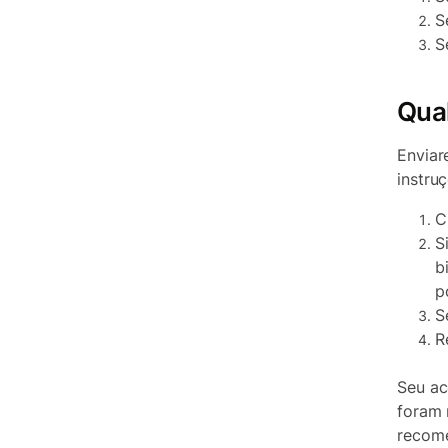
S
S
Qual
Enviar
instru
C
S
b
p
S
R
Seu ac
foram 
recome