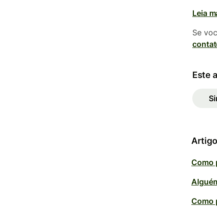
Leia m
Se voc
conta
Este a
S
Artigo
Como p
Alguém
Como p