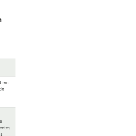
m
ft em
 de
de
entes
as