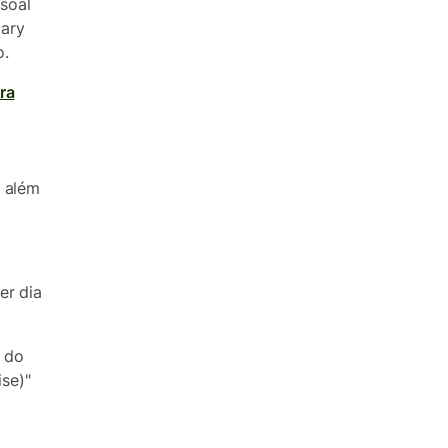
soal
tary
o.
ra
, além
er dia
 do
ise)"