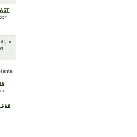
FAST
:
por
til, às
as
tente.
as
 ou
o que