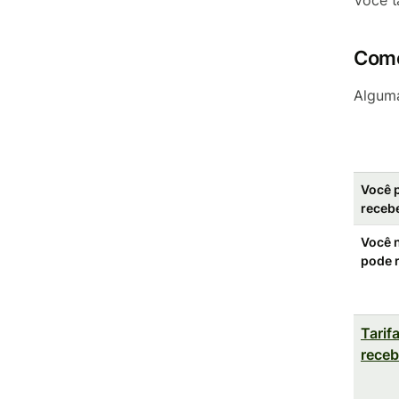
Você 
Como
Alguma
Você 
receb
Você 
pode 
Tarif
rece