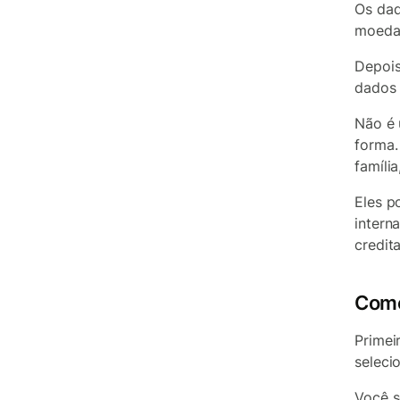
Os dad
moeda
Depois
dados 
Não é 
forma.
famíli
Eles p
intern
credit
Como
Primei
seleci
Você 