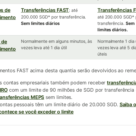
es de
Transferências FAST
Transferências 
: até
bimento
200.000 SGD* por transferência.
até 200.000 SGD* 
Sem limites diários
transferência.
Sem
limites diários.
 de
Normalmente em alguns minutos, às
Normalmente 1 dia ú
vezes leva até 1 dia útil
vezes leva até 5 di
bimento
úteis
entos FAST acima desta quantia serão devolvidos ao reme
s contas empresariais também podem receber
transferênci
IRO
com um limite de 90 milhões de SGD por transferência
ransferências MEPS
sem limites.
ontas pessoais têm um limite diário de 20.000 SGD.
Saiba 
contece se você exceder o limite