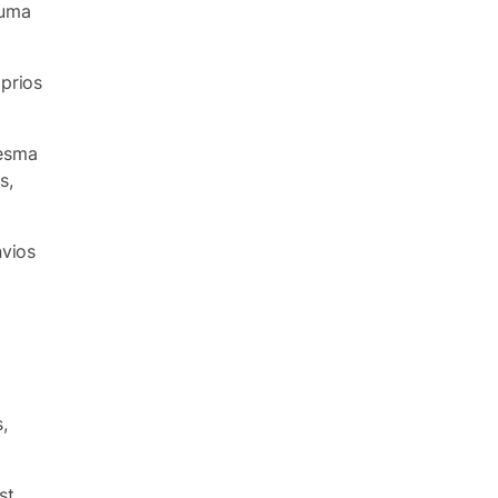
 uma
prios
mesma
s,
nvios
,
st,