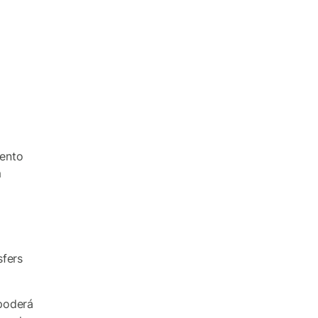
ento
m
sfers
poderá