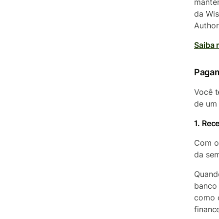
manter
da Wis
Author
Saiba 
Pagam
Você t
de um
1. Rec
Com o 
da sem
Quando
banco 
como o
financ