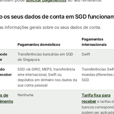
também pode
solicitar pagamentos
ao seu remetente.
 os seus dados de conta em SGD funciona
s informações gerais sobre os seus dados de conta.
Pagamentos
Pagamentos domésticos
internacionais
pode
Transferências bancárias em SGD
Swift
er
de Singapura
não
SGD via GIRO, MEPS, transferência
Transferências Swi
receber
wire internacional, Swift ou
moedas diferentes
depósitos em dinheiro nos dados da
SGD
sua conta pessoal
as de
Nenhuma
Tarifa fixa para
bimento
receber
e tarifas 
bancos correspond
podem ser aplicad