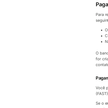
Paga
Para r
seguin
O
C
N
O banc
for cr
contat
Pagam
Você p
(FAST
Se o e