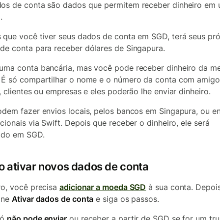
os de conta são dados que permitem receber dinheiro em
.
 que você tiver seus dados de conta em SGD, terá seus pró
de conta para receber dólares de Singapura.
uma conta bancária, mas você pode receber dinheiro da 
 É só compartilhar o nome e o número da conta com amigo
a, clientes ou empresas e eles poderão lhe enviar dinheiro.
odem fazer envios locais, pelos bancos em Singapura, ou e
acionais via Swift. Depois que receber o dinheiro, ele será
ado em SGD.
 ativar novos dados de conta
ro, você precisa
adicionar a moeda SGD
à sua conta. Depois
one
Ativar dados de conta
e siga os passos.
só
não pode enviar
ou receber a partir de SGD se for um tru