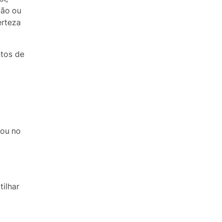
ção ou
erteza
.
ntos de
 ou no
ilhar