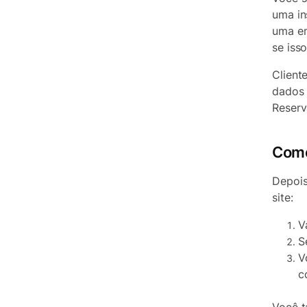
uma in
uma em
se iss
Client
dados 
Reserv
Como
Depois
site:
V
S
V
c