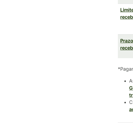
Limit
rece
Prazo
rece
*Pagam
A
G
t
C
a