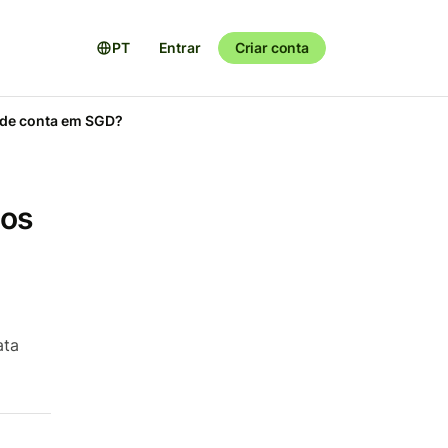
PT
Entrar
Criar conta
 de conta em SGD?
 os
ata