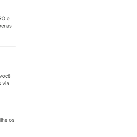
RO e
penas
 você
 via
ilhe os