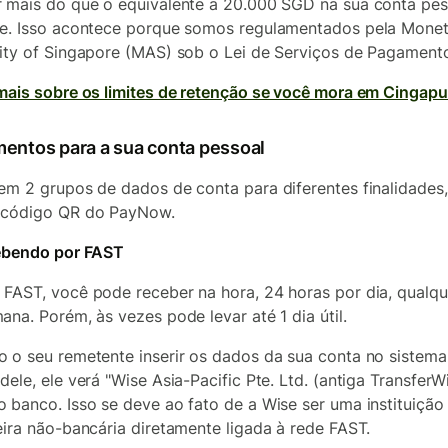
 mais do que o equivalente a 20.000 SGD na sua conta pes
e. Isso acontece porque somos regulamentados pela Mone
ity of Singapore (MAS) sob o
Lei de Serviços de Pagament
mais sobre os limites de retenção se você mora em Cingapu
entos para a sua conta pessoal
em 2 grupos de dados de conta para diferentes finalidades
 código QR do PayNow.
ebendo por FAST
FAST, você pode receber na hora, 24 horas por dia, qualqu
ana. Porém, às vezes pode levar até 1 dia útil.
 o seu remetente inserir os dados da sua conta no sistema
dele, ele verá "Wise Asia-Pacific Pte. Ltd. (antiga TransferW
 banco. Isso se deve ao fato de a Wise ser uma instituição
eira não-bancária diretamente ligada à rede FAST.