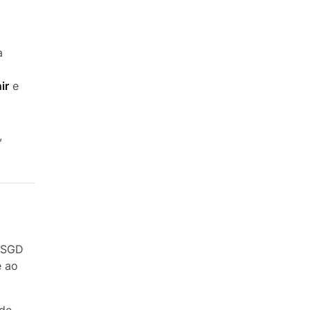
va
ir
e
,
0 SGD
e ao