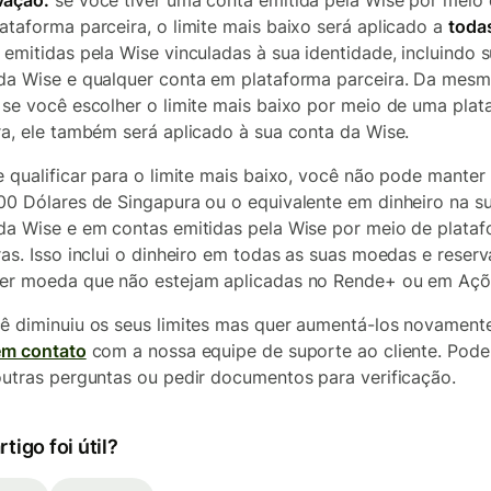
vação:
se você tiver uma conta emitida pela Wise por meio
ataforma parceira, o limite mais baixo será aplicado a
toda
 emitidas pela Wise vinculadas à sua identidade, incluindo 
da Wise e qualquer conta em plataforma parceira. Da mes
 se você escolher o limite mais baixo por meio de uma pla
ra, ele também será aplicado à sua conta da Wise.
e qualificar para o limite mais baixo, você não pode manter
00 Dólares de Singapura ou o equivalente em dinheiro na s
da Wise e em contas emitidas pela Wise por meio de plata
ras. Isso inclui o dinheiro em todas as suas moedas e reser
er moeda que não estejam aplicadas no Rende+ ou em Açõ
ê diminuiu os seus limites mas quer aumentá-los novamente
em contato
com a nossa equipe de suporte ao cliente. Pod
outras perguntas ou pedir documentos para verificação.
rtigo foi útil?