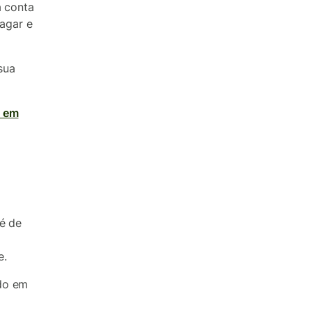
a conta
pagar e
sua
a em
 é de
e.
ldo em