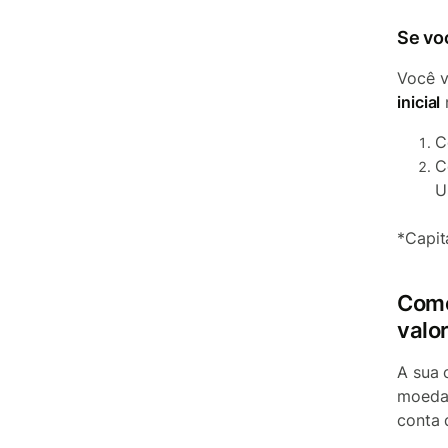
Se vo
Você v
inicial
C
C
U
*Capit
Como
valo
A sua 
moedas
conta 