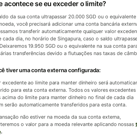
e acontece se eu exceder o limite?
aldo da sua conta ultrapassar 20.000 SGD ou o equivalent
moeda, você precisará adicionar uma conta bancária extern
ssamos transferir automaticamente qualquer valor exceden
de cada dia, no horário de Singapura, caso o saldo ultrapass
. Deixaremos 19.950 SGD ou o equivalente na sua conta para
várias transferências devido a flutuações nas taxas de câmb
cê tiver uma conta externa configurada:
r excedente ao limite para manter dinheiro será automatic
erido para esta conta externa. Todos os valores excedentes
s acima do limite para manter dinheiro no final de cada dia
 serão automaticamente transferidos para esta conta.
ransação não estiver na moeda da sua conta externa,
teremos o valor para a moeda relevante aplicando nossas
o
.