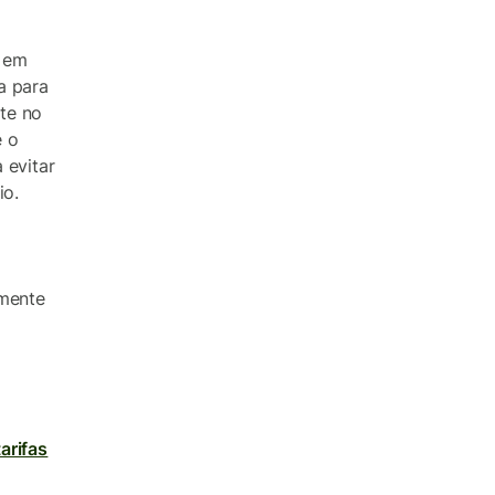
e em
a para
te no
e o
 evitar
io.
amente
tarifas