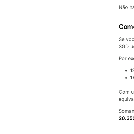
Não há
Como
Se voc
SGD u
Por ex
1
1
Com um
equiva
Somand
20.35