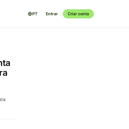
PT
Entrar
Criar conta
nta
ra
ata