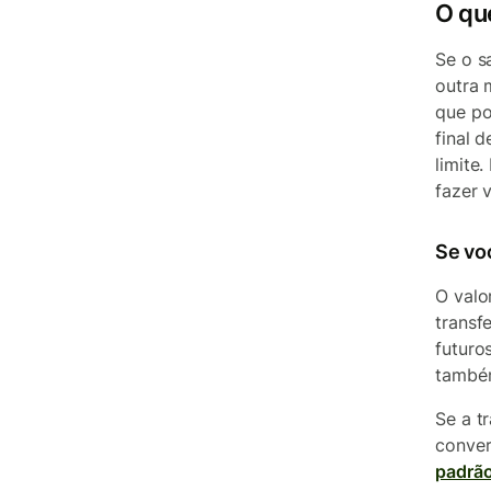
O qu
Se o s
outra 
que po
final 
limite
fazer 
Se vo
O valo
transf
futuro
também
Se a t
conver
padrã