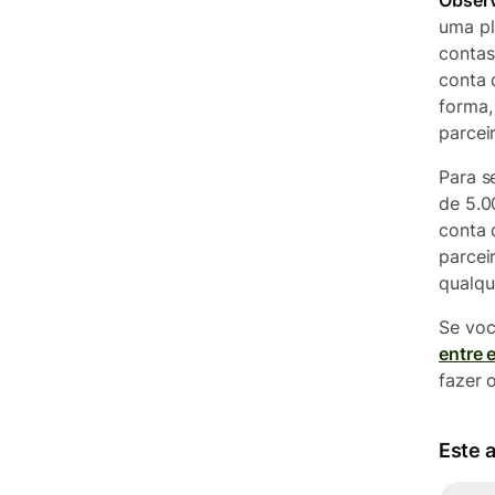
Obser
uma pl
contas
conta 
forma,
parcei
Para s
de 5.0
conta 
parcei
qualqu
Se voc
entre 
fazer 
Este a