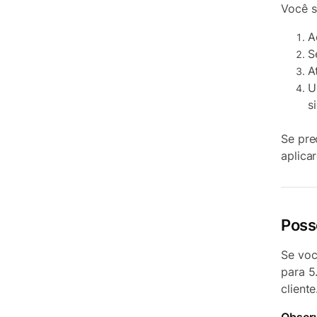
Você s
A
S
A
U
s
Se pre
aplica
Poss
Se voc
para 
cliente