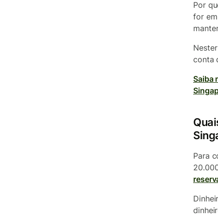
Por qu
for em
manter
Nester
conta 
Saiba 
Singa
Quai
Sing
Para c
20.000
reserv
Dinhei
dinhei