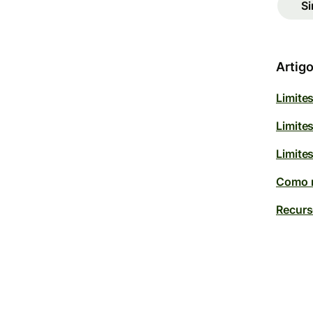
S
Artigo
Limite
Limite
Limite
Como m
Recurs