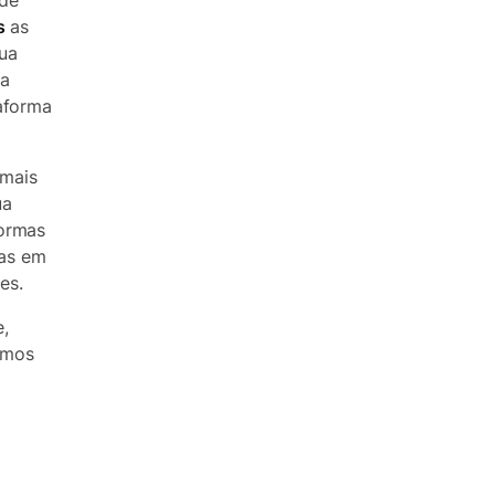
 de
s
as
sua
ma
taforma
 mais
ua
formas
vas em
es.
,
emos