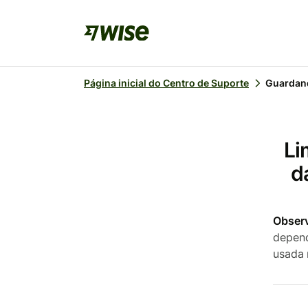
Página inicial do Centro de Suporte
Guardand
Li
d
Obser
depend
usada 