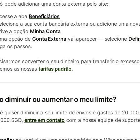
ó pode adicionar uma conta externa pelo site:
cesse a aba
Beneficiários
elecione a sua conta bancária externa ou adicione uma no
tive a opção
Minha Conta
ma opção de
Conta Externa
vai aparecer — selecione
Defin
iga os passos.
cisarmos converter o seu dinheiro para transferir o excesso
remos as nossas
tarifas padrão
.
o diminuir ou aumentar o meu limite?
ê quiser diminuir o seu limite de envios e gastos de 20.00
5.000 SGD,
entre em contato
com a nossa equipe de suport
.