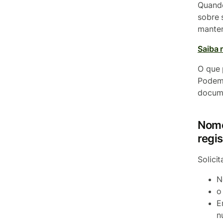
Quando
sobre 
manter
Saiba 
O que 
Podemo
docume
Nome
regis
Solici
N
o
E
n