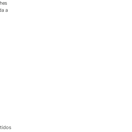
lhes
da a
tidos