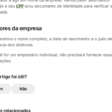
zado a agir em nome da empresa. Vamos pedir seus dados
is e seu
CPF
e/ou documento de identidade para verificar 
dade.
tores da empresa
taremos o nome completo, a data de nascimento e o país de
ncia dos diretores.
ê for um empresário individual, não precisará fornecer essa
ações.
rtigo foi útil?
im
Não
s relacionados