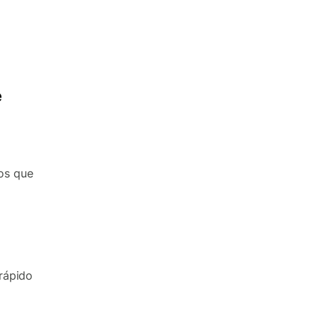
e
os que
rápido