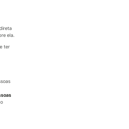
direta
re ela.
e ter
ssoas
ssoas
ão