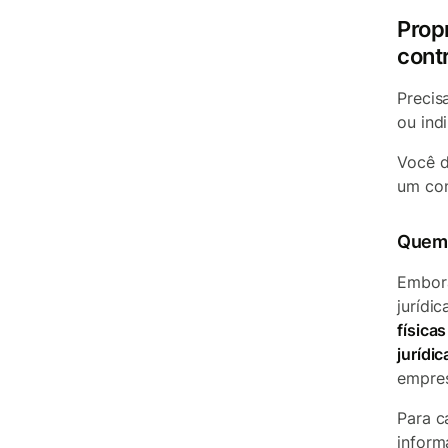
Propr
cont
Precis
ou ind
Você 
um con
Quem 
Embora
jurídi
física
jurídic
empres
Para c
inform