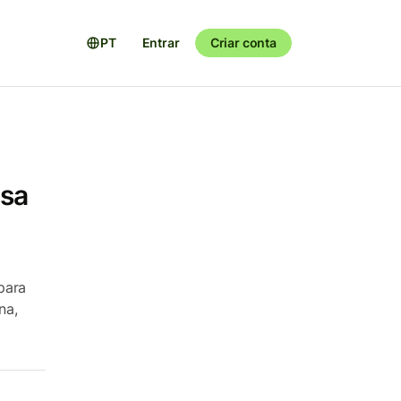
PT
Entrar
Criar conta
esa
para
na,