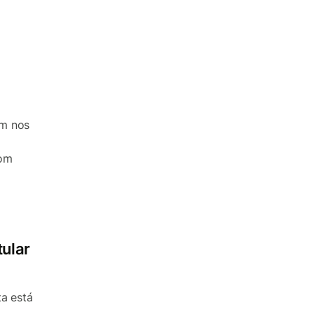
am nos
com
tular
ta está