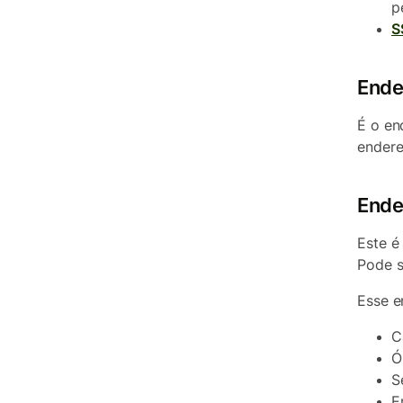
p
S
Ende
É o en
endere
Ende
Este é
Pode s
Esse e
C
Ó
S
E