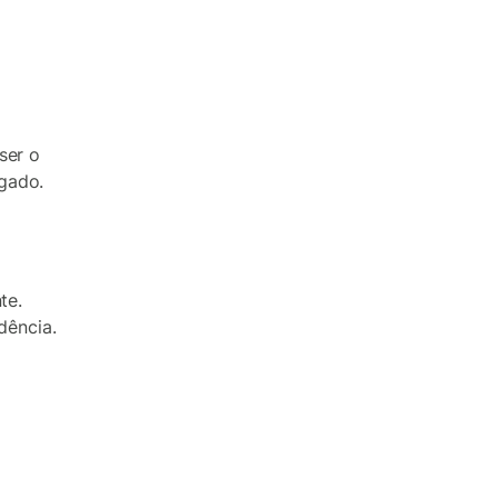
ser o
gado.
te.
dência.