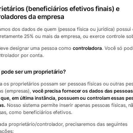
ietários (beneficiários efetivos finais) e
roladores da empresa
amos dos dados de quem (pessoa física ou jurídica) possui 
iretamente 25% ou mais da empresa, ou exerce controle sob
deve designar uma pessoa como
controladora
. Você só pod
trolador por conta.
pode ser um proprietário?
 os proprietários possam ser pessoas físicas ou outras pe
cas (empresas),
você precisa fornecer os dados das pessoas
s que, em última instância, possuem ou controlam essas pe
as.
Nosso sistema permite inserir apenas pessoas físicas, n
as, como beneficiários efetivos.
ada proprietário/controlador, precisaremos das seguintes
ações: