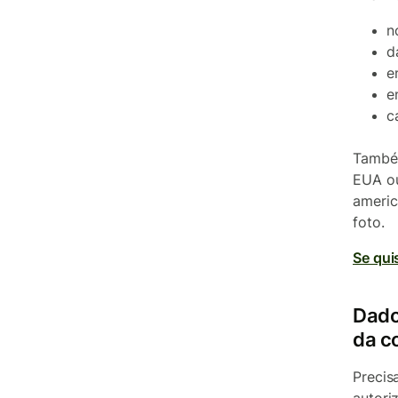
n
d
e
e
c
També
EUA ou
americ
foto.
Se qui
Dado
da c
Precis