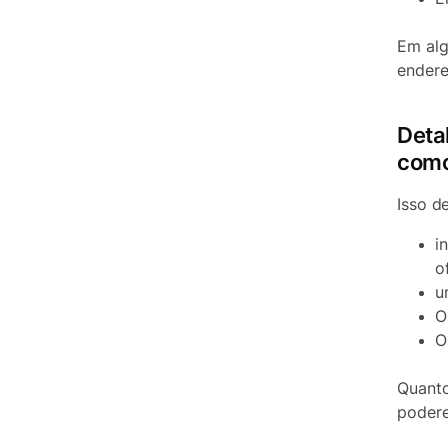
Em al
endere
Deta
como
Isso de
i
o
u
O
O
Quanto
podere