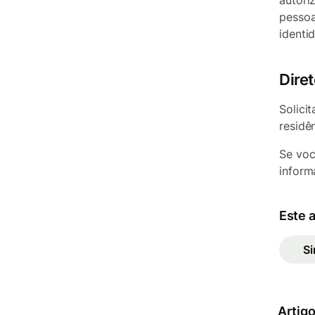
autori
pessoa
identi
Dire
Solici
residê
Se voc
inform
Este a
S
Artigo