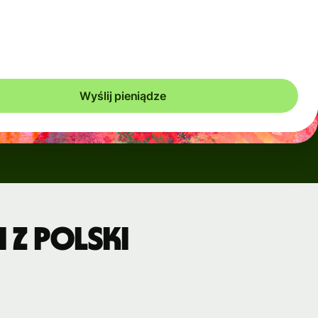
ymczasowo, gdy rynki są niestabilne. Zawsze wyraźnie
zysz, kiedy będą miały zastosowanie. Sprawdzamy koszty
co 60 sekund, płacisz więc wyłącznie tyle, ile jest konieczne.
Wyślij pieniądze
 z Polski