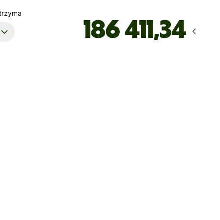
trzyma
D
Dotrze
do dnia piątek, 14 sierpnia
uma opłat
104,42 PLN
względniona w kwocie PLN
żemy w tej chwili zagwarantować kursu. Jeśli chcesz, żeby
ca otrzymał dokładną kwotę, zapłać za pomocą konta Wise.
tamy z dynamicznych opłat dla rzadziej używanych walut