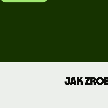
Poznaj wers
demonstrac
Kontakt z
działem
sprzedaży
Cennik
Cennik
dla firm
Jak zrob