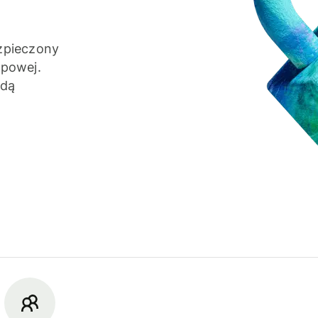
zpieczony
apowej.
żdą