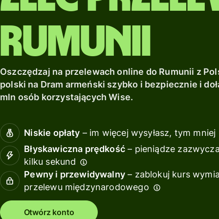
sieci.
miejscowi.
debetową
z Wise
międzynarodowo.
Assets
Odkryj więcej
Odkryj więcej
Odkryj więcej
Uzyskaj
Rumunii
Europe
zwroty
z Wise
Zarządz
Assets
finansa
Oszczędzaj na przelewach online do Rumunii z Pols
Europe
zespoł
polski na Dram armeński szybko i bezpiecznie i do
Podłąc
mln osób korzystających Wise.
Cennik
oprogr
księgo
Niskie opłaty
– im więcej wysyłasz, tym mniej 
Cennik dla
klientów
Zasoby
Błyskawiczna prędkość
– pieniądze zazwyczaj
osobistych
kilku sekund
Pewny i przewidywalny
– zablokuj kurs wymi
Poznaj
przelewu międzynarodowego
integracje
API
Otwórz konto