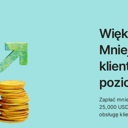
Więk
Mnie
klie
pozi
Zapłać mnie
25,000 USD
obsługę kli