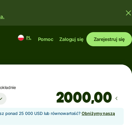
a.
PL
Pomoc
Zaloguj się
Zarejestruj się
okładnie
,00
sz ponad 25 000 USD lub równowartość?
Obniżymy naszą