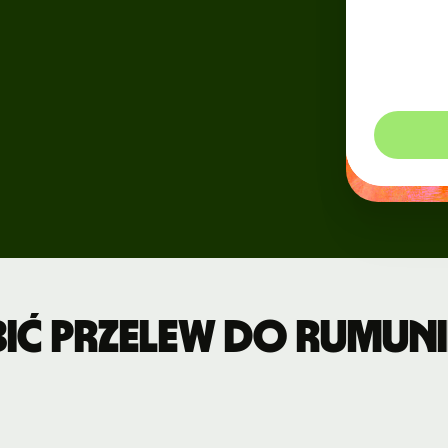
Wydarzenia
ję
oraz t
yjną
zobac
walut 
Zarejestruj
się na Wise
Connect
Deweloperzy
Zapoznaj się
z
dokumentacją
API
ić przelew do Rumunii